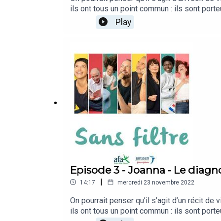
ils ont tous un point commun : ils sont por
Hémorragique. Ces Maladies Inflammatoires C
Play
plus fort. De l’annonce de la maladie au moy
émouvoir et vous montrer que rien n’est in
témoignages, recueillis grâce à Janssen Fr
la vie est belle. Ecoutez, c’est « sans filtr
histoire personnelle.JANSSEN-CILAG, S.A.S.
le n° B 562 033 068, dont le siège social
Episode 3 - Joanna - Le diagn
|
14:17
mercredi 23 novembre 2022
On pourrait penser qu’il s’agit d’un récit de 
ils ont tous un point commun : ils sont por