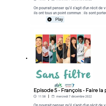
On pourrait penser qu’il s’agit d’un récit de 
ils ont tous un point commun : ils sont por
Hémorragique. Ces Maladies Inflammatoires C
Play
plus fort. De l’annonce de la maladie au moy
émouvoir et vous montrer que rien n’est in
témoignages, recueillis grâce à Janssen Fr
la vie est belle. Ecoutez, c’est « sans filtr
histoire personnelle.JANSSEN-CILAG, S.A.S.
le n° B 562 033 068, dont le siège social
Episode 5 - François - Faire la
|
11:58
mercredi 7 décembre 2022
On pourrait penser qu’il s’agit d’un récit de 