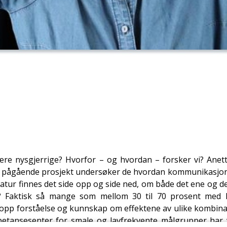
å være nysgjerrige? Hvorfor – og hvordan – forsker vi? An
I et pågående prosjekt undersøker de hvordan kommunikasjo
ratur finnes det side opp og side ned, om både det ene og
nn? Faktisk så mange som mellom 30 til 70 prosent me
topp forståelse og kunnskap om effektene av ulike kombin
ansesenter for smale og lavfrekvente målgrupper har v