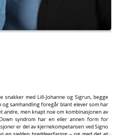
ette snakker med Lill-Johanne og Sigrun, begge
n og samhandling foregår blant elever som har
 det andre, men knapt noe om kombinasjonen av
d Down syndrom har en eller annen form for
asjoner er del av kjernekompetansen ved Signo
i en sjelden breddeerfaring – og med det et