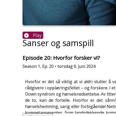
Play
Sanser og samspill
Episode 20: Hvorfor forsker vi?
Season
1
,
Ep.
20
•
torsdag 6. juni 2024
Hvorfor er det så viktig at vi aldri slutter 
rådgivere i opplæringsfeltet – og forskere. 
Down syndrom og hørselsnedsettelse. Av litte
de to, kan de fortelle. Hvorfor er det så
hørselshemming, varig eller forbigående! Net
kompetansesenter. Som landsdekkende kompet