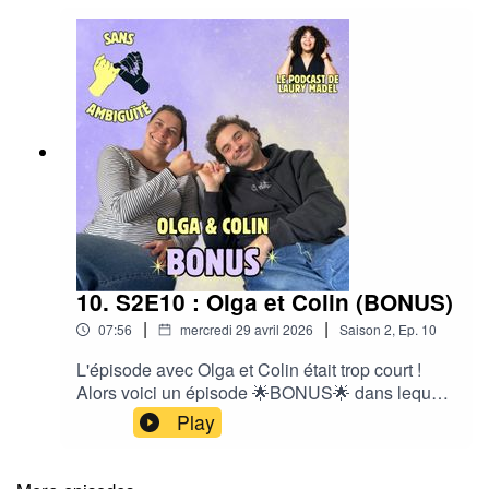
10. S2E10 : Olga et Colin (BONUS)
|
|
07:56
mercredi 29 avril 2026
Saison
2
,
Ep.
10
L'épisode avec Olga et Colin était trop court !
Alors voici un épisode 🌟​BONUS🌟​ dans lequel
vous pourrez écouter des passages inédits et
Play
autres digressions, animés par Laury Madel🎧​
Bonne écoute ! 🎁​
______________________________________