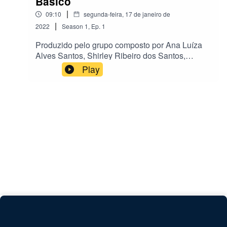
Básico
|
09:10
segunda-feira, 17 de janeiro de
|
2022
Season
1
,
Ep.
1
Produzido pelo grupo composto por Ana Luíza
Alves Santos, Shirley Ribeiro dos Santos,
Gislene Aparecida Mendonça Costa e Vitória
Play
Francisca
Rodrigues.Referênciaswww.rgengenharia.com.b
rwww.biotaoagem.com.brwww.tratabrasil.org.br