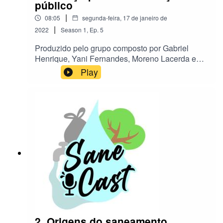
público
|
08:05
segunda-feira, 17 de janeiro de
|
2022
Season
1
,
Ep.
5
Produzido pelo grupo composto por Gabriel
Henrique, Yani Fernandes, Moreno Lacerda e
Vitor
Play
Manoel.Referências:www.exame.comwww.agen
ciabrasil.ebc.com.brwww.blog.brkambiental.com.
brwww.cofecon.org.brwww.brasildefato.com.brw
ww.eosconsultores.com.br
2. Origens do saneamento