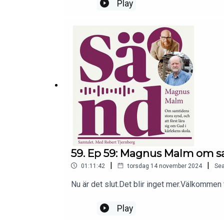
på Alingsås kommun och tidigare anställnin
Play
vart jag som producent rört mig under de sen
mediakonsumenter riktar mot Robban Tjernber
så här i elfte timmen hoppas jag att ni lys
ge er lyssnare en lite djupare insikt i vem L
59. Ep 59: Magnus Malm om sa
|
|
01:11:42
torsdag 14 november 2024
Se
Nu är det slut.Det blir inget mer.Välkommen t
Play