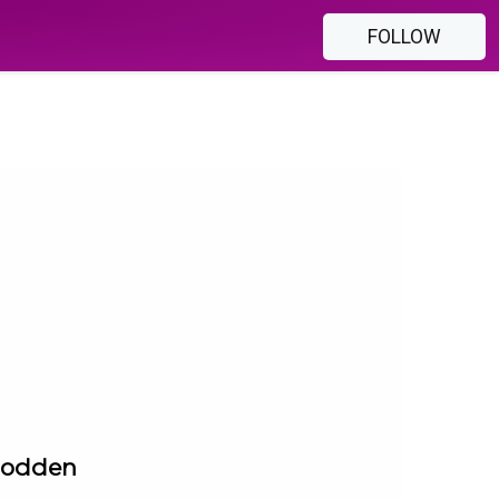
FOLLOW
gpodden