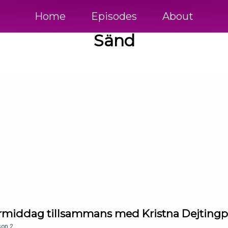
Home
Episodes
About
Sänd
ftermiddag tillsammans med Kristna Dejtin
son
2