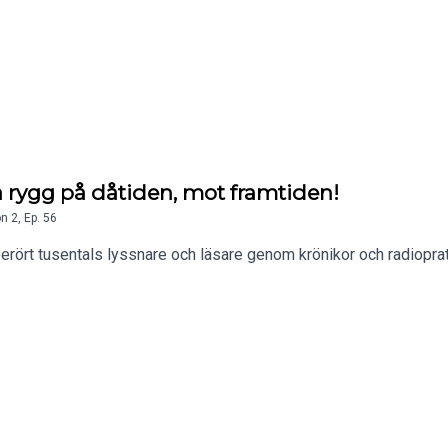
ta rygg på dåtiden, mot framtiden!
on
2
,
Ep.
56
rört tusentals lyssnare och läsare genom krönikor och radioprat