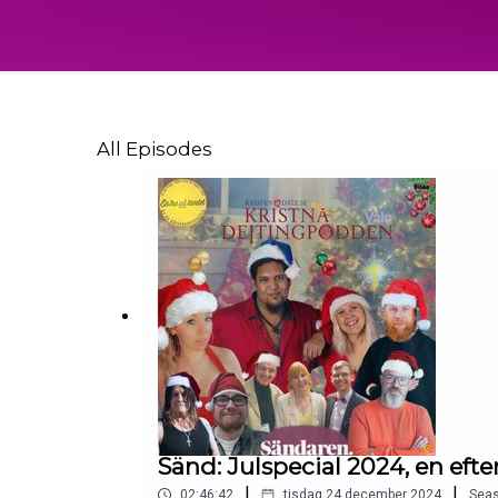
All Episodes
Sänd: Julspecial 2024, en e
|
|
02:46:42
tisdag 24 december 2024
Sea