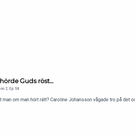
hörde Guds röst...
son
2
,
Ep.
58
t man om man hört rätt? Caroline Johansson vågade tro på det oc