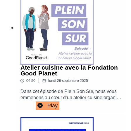
spectacles, concerts, ateliers créatifs, initiations
sportives et bien d’autres moments de partage.
Atelier cuisine avec la Fondation
Good Planet
|
06:50
lundi 29 septembre 2025
Dans cet épisode de Plein Son Sur, nous vous
emmenons au cœur d’un atelier cuisine organisé
par la Fondation GoodPlanet. L’occasion de
Play
découvrir comment cuisiner de manière durable,
éviter le gaspillage alimentaire et partager un
moment festif et convivial. Entre saveurs, recettes
et échanges, la cuisine devient un véritable