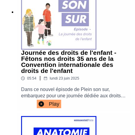
Journée des droits de l'enfant -
Fêtons nos droits 35 ans de la
Convention internationale des
droits de l'enfant
|
05:54
lundi 23 juin 2025
Dans ce nouvel épisode de Plein son sur,
embarquez pour une journée dédiée aux droits
de l’enfant, organisée à l’occasion des 35 ans de
Play
la Convention internationale des Droits de
l'enfant. Avec l’événement « Fêtons nos droits »,
ateliers et échanges ont rythmé cette journée
riche en découvertes.