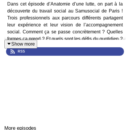
Dans cet épisode d’Anatomie d’une lutte, on part à la
découverte du travail social au Samusocial de Paris !
Trois professionnels aux parcours différents partagent
leur expérience et leur vision de l’accompagnement
social. Comment ça se passe concrètement ? Quelles
formes ça prend ? Et quels sont les défis du quotidien ?
Show more
Autant de questions auxquelles les invités apportent
RSS
leurs éclairages et leurs expériences de terrain.
More episodes