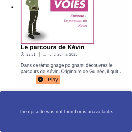
Le parcours de Kévin
|
22:51
lundi 26 mai 2025
Dans ce témoignage poignant, découvrez le
parcours de Kévin. Originaire de Guinée, il quitte
son pays alors qu'il entre tout juste dans
Play
l'adolescence, son chemin a été marqué par de
nombreux défis, mais aussi une incroyable
détermination.