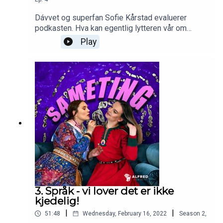
Dávvet og superfan Sofie Kårstad evaluerer
podkasten. Hva kan egentlig lytteren vår om
samisk kultur? Det tester vi.
Play
3. Språk - vi lover det er ikke
kjedelig!
|
|
51:48
Wednesday, February 16, 2022
Season
2
,