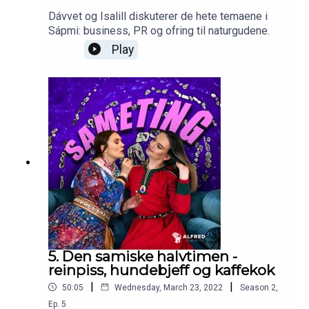
Dávvet og Isalill diskuterer de hete temaene i
Sápmi: business, PR og ofring til naturgudene.
Play
5. Den samiske halvtimen -
reinpiss, hundebjeff og kaffekok
|
|
50:05
Wednesday, March 23, 2022
Season
2
,
Ep.
5