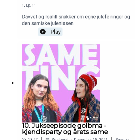
1
,
Ep.
11
Dávvet og Isalill snakker om egne julefeiringer og
den samiske julenissen.
Play
10. Jukseepisode golbma -
kjendisparty og årets same
|
|
18:57
Wednesday, December 15, 2021
Season