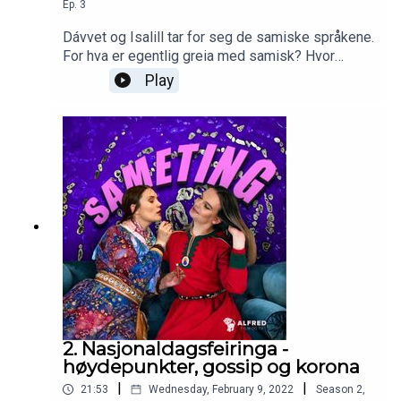
Ep.
3
Dávvet og Isalill tar for seg de samiske språkene.
For hva er egentlig greia med samisk? Hvor
mange snakker samisk? Og hvorfor er det sånn at
Play
så mange blir sure av å snakke om språk? I
Sameting får du som vanlig 100% korrekte
fasitsvar på alt du lurer på - denne uken om språk.
2. Nasjonaldagsfeiringa -
høydepunkter, gossip og korona
|
|
21:53
Wednesday, February 9, 2022
Season
2
,