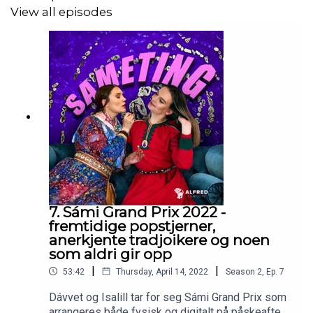
View all episodes
7. Sámi Grand Prix 2022 -
fremtidige popstjerner,
anerkjente tradjoikere og noen
som aldri gir opp
|
|
53:42
Thursday, April 14, 2022
Season
2
,
Ep.
7
Dávvet og Isalill tar for seg Sámi Grand Prix som
arrangeres både fysisk og digitalt på påskeaften i