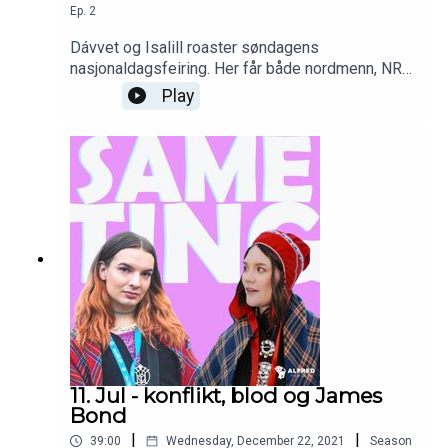
Ep.
2
Dávvet og Isalill roaster søndagens
nasjonaldagsfeiring. Her får både nordmenn, NRK
og 730.no gjennomgå.
Play
11. Jul - konflikt, blod og James
Bond
|
|
39:00
Wednesday, December 22, 2021
Season