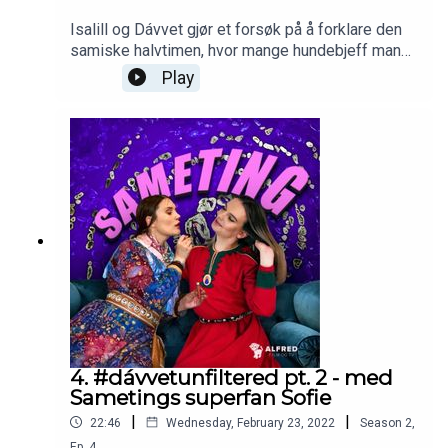
Isalill og Dávvet gjør et forsøk på å forklare den
samiske halvtimen, hvor mange hundebjeff man
kommer på en kaffekok, og om tid i det hele tatt
Play
er noe man må forholde seg til…
4. #dávvetunfiltered pt. 2 - med
Sametings superfan Sofie
|
|
22:46
Wednesday, February 23, 2022
Season
2
,
Ep.
4