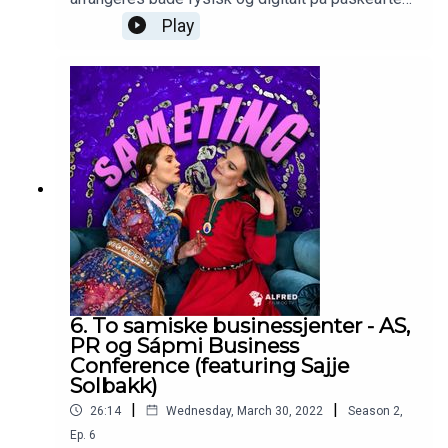
år. De velger seg ut forhåndsfavoritter i
Play
musikkkonkurransen, og har til og med en av
deltagerne, Aili (@ailiofficial), på besøk.
6. To samiske businessjenter - AS,
PR og Sápmi Business
Conference (featuring Sajje
Solbakk)
|
|
26:14
Wednesday, March 30, 2022
Season
2
,
Ep.
6