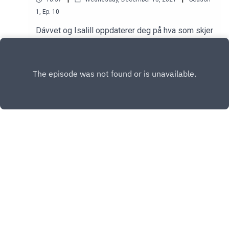
1
,
Ep.
10
Dávvet og Isalill oppdaterer deg på hva som skjer
i Sápmi. Det er ikke mye, men det er viktig.
Play
Copyright
Alfred Film og TV
Hosted with ❤️ by
Acast