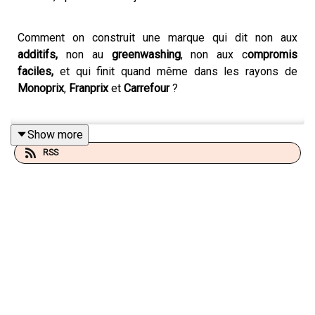
Comment on construit une marque qui dit non aux
additifs,
non au
greenwashing
, non aux c
ompromis
faciles,
et qui finit quand même dans les rayons de
Monoprix
,
Franprix
et
Carrefour
?
Show more
Dans cet épisode de Salut, ça va ?, je reçois
Camille
RSS
Azoulai,
co-fondatrice de Funky Veggie, devenue
aujourd'hui
Funkie
. Une marque de
snacks healthy
qui a
cassé les codes de la food : pas de colorants, pas
d'additifs, pas de bullshit, mais du plaisir et de la
transparence.
Aujourd'hui, Funkie est présente dans plus de
6 000
points de vente.
Sans pub TV. Sans géant derrière. Avec