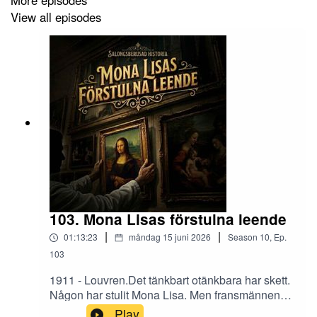
Drottningholmsmusiken. Utgiven av Musica Sveciae
View all episodes
• Vernon Dalhart - The Alcoholic Blues
Övrig 🎶
• Salongsberusad Historia
103. Mona Lisas förstulna leende
|
|
01:13:23
måndag 15 juni 2026
Season
10
,
Ep.
103
1911 - Louvren.Det tänkbart otänkbara har skett.
Någon har stulit Mona Lisa. Men fransmännen
känner sig självsäkra. Nationen har ett äss i
Play