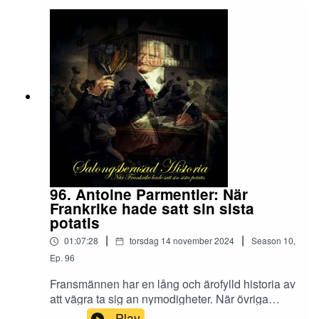
Chatelaine - La Clape NV• Terroir Al Limit Soc.
Lda - Historic Tinto Priorat 2021• Xavier Vignon -
Vacqueyras 2022🎶• Dirty Loops - Breakdown•
Drottningholms Barockensemble - Allegro,
Drottningholmsmusiken. Utgiven av Musica
Sveciae• Exodus - The Toxic Waltz• Jean
Baptiste Lully - Te Deum• Lu Watters & the Yerba
Buena Jazz Band - Alcoholic Blues• Svullo &
Electric Boys - För fet för ett Fuck• Takayuki
Miyauchi - Nagareboshi Gin• Vernon Dalhart -
The Alcoholic BluesÖvrig 🎶• Salongsberusad
Historia
96. Antoine Parmentier: När
Frankrike hade satt sin sista
potatis
|
|
01:07:28
torsdag 14 november 2024
Season
10
,
Ep.
96
Fransmännen har en lång och ärofylld historia av
att vägra ta sig an nymodigheter. När övriga
Europa förlustade sig i potatisen satt de sexuellt
Play