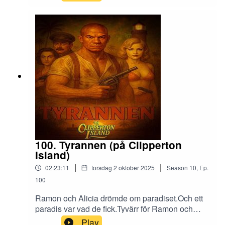
kompositörer och av någon oförklarlig anledning
ett franskt brottsfall som delade folket. En
blandning av reseguide och utsvävningar
(varning för tveksam ljudkvalité).🎙️18 oktober
2025🍺• Ayinger Lager Hell• Franziskaner
Kellerbier• König Ludwig Dunkel• Maxlrainer
Helles🎶• Drottningholms Barockensemble -
Allegro, Drottningholmsmusiken. Utgiven av
Musica Sveciae• Vernon Dalheart - The
Alcoholic Blues• Carl Orff - Olim lacus colueram
100. Tyrannen (på Clipperton
Island)
|
|
02:23:11
torsdag 2 oktober 2025
Season
10
,
Ep.
100
Ramon och Alicia drömde om paradiset.Och ett
paradis var vad de fick.Tyvärr för Ramon och
Alicia hade de hamnat i någon annans bild av
Play