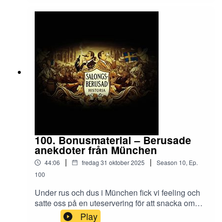
2021🎶• Drottningholms Barockensemble -
Allegro, Drottningholmsmusiken. Utgiven av
Musica Sveciae• Vernon Dalhart - The Alcoholic
BluesÖvrig 🎶• Salongsberusad Historia
100. Bonusmaterial – Berusade
anekdoter från München
|
|
44:06
fredag 31 oktober 2025
Season
10
,
Ep.
100
Under rus och dus i München fick vi feeling och
satte oss på en uteservering för att snacka om
bayerska intryck, kungar, militärer, svanar,
Play