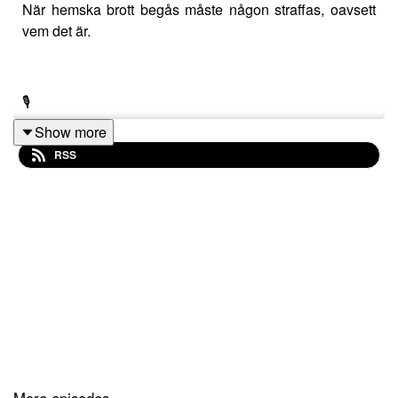
När hemska brott begås måste någon straffas, oavsett
vem det är.
🎙️
Show more
22 november 2025
RSS
🍷
• Baron de Ley Reserva - Rioja 2021
• Schleinzer Sonnenhügel Zweigelt - Stifts Wein 2024
🎶
• Drottningholms Barockensemble - Allegro,
More episodes