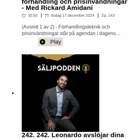
förhandling och prisinvändningar
- Med Rickard Amidani
|
|
30:50
tisdag 17 december 2024
Ep.
243
(Avsnitt 1 av 2) - Förhandlingsteknik och
prisinvändningar står på agendan i dagens
avsnitt. Rickard Amidani, marknadschef Trade på
Play
miljardföretaget Solar Sverige, och Leonardo
diskuterar typiska misstag och
framgångstips.Trevlig lyssning!
242. 242. Leonardo avslöjar dina