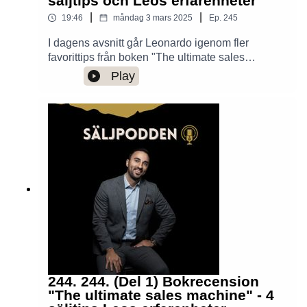
säljtips och Leos erfarenheter
|
|
19:46
måndag 3 mars 2025
Ep.
245
I dagens avsnitt går Leonardo igenom fler
favorittips från boken "The ultimate sales
machine" av Chet Holmes och egna erfarenheter
Play
kopplade till tipsen.Han pratar bl.a.
om:Drömkundsstrategin - 100 fokuskunder och
hur du kan bearbeta dem.Kunskapsbaserad
försäljning - Hur du ger kunden insikter som bl.a.
leder till högre hit rate.Effektiv kunduppföljning -
Hur du kan agera i dina säljprocesser för att göra
kunden mer investerad och öka chansen att de
köper.Trevlig lyssning!
244. 244. (Del 1) Bokrecension
"The ultimate sales machine" - 4