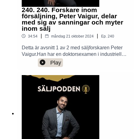
240. 240. Forskare inom
försäljning, Peter Vaigur, delar
med sig av sanningar och myter
inom sälj
|
|
34:54
måndag 21 oktober 2024
Ep.
240
Detta är avsnitt 1 av 2 med säljforskaren Peter
Vaigur.Han har en doktorsexamen i industriell
ekonomi och management. Han har forskat,
Play
föreläst och rådgivit om sälj & marknadsföring i
15 år. Peters bakgrund från både akademin och
näringslivet skapar en unik kombination som vi
idag ska få ta del utav!Med hjälp av data och
fakta slår han hål på myter om hur man säljer och
hur man leder framgångsrika säljteam.Så dagens
fokusområde är: “Att kombinera forskning med
praktiska tips för högre försäljning”