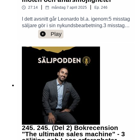
|
|
27:14
måndag 7 april 2025
Ep.
246
I dett avsnitt går Leonardo bl.a. igenom:5 misstag
säljare gör i sin nykundsbearbetning.3 misstag
säljledare gör i sina försök att gå teamet att
Play
prestera.3 framgångsrika metoder för att fylla
kalendern med möten.Flertalet framgångstips
inom varje metod.Trevlig lyssning!
245. 245. (Del 2) Bokrecension
"The ultimate sales machine" - 3