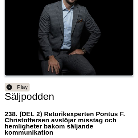
Play
Säljpodden
238. (DEL 2) Retorikexperten Pontus F.
Christoffersen avslöjar misstag och
hemligheter bakom säljande
kommunikation