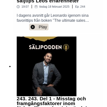
säljtips Leos erfarenheter
|
|
19:07
tisdag 18 februari 2025
Ep.
244
I dagens avsnitt går Leonardo igenom sina
favorittips från boken "The ultimate sales
machine" av Chet Holmes och egna erfarenheter
Play
kopplade till tipsen.Han pratar bl.a. om:Time
Management2 misstag Leos säljteam gjort den
senaste veckan och vad vi borde gjort
iställetMentalitet/disciplin som säljare och
säljledareHur man bäst kan jobba på att bli en
bättre säljare i sitt team (eller själv)Trevlig
lyssning!
243. 243. Del 1 - Misstag och
framgångsfaktorer inom