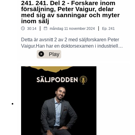
241. 241. Del 2 - Forskare inom
försäljning, Peter Vaigur, delar
med sig av sanningar och myter
inom sälj
|
|
30:14
måndag 11 november 2024
Ep.
241
Detta är avsnitt 2 av 2 med säljforskaren Peter
Vaigur.Han har en doktorsexamen i industriell
ekonomi och management. Han har forskat,
Play
föreläst och rådgivit om sälj & marknadsföring i
15 år. Peters bakgrund från både akademin och
näringslivet skapar en unik kombination som vi
idag ska få ta del utav!Med hjälp av data och
fakta slår han hål på myter om hur man säljer och
hur man leder framgångsrika säljteam.Så dagens
fokusområde är: “Att kombinera forskning med
praktiska tips för högre försäljning”