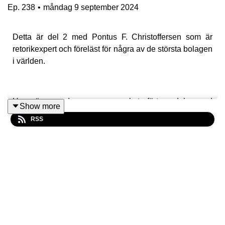
Ep.
238
•
måndag 9 september 2024
Detta är del 2 med Pontus F. Christoffersen som är
retorikexpert och föreläst för några av de största bolagen
i världen.
Han är grundare av ramverket förtroendebaserad
Show more
affärsretorik som i grund och botten handlar om att
RSS
övertyga och sälja utan att pusha eller bli en krängare.
Detta är det andra av två avsnitt där vi får reda på vilka
de största misstagen är som säljare gör i sin
kommunikation och hemligheterna bakom lyckad
säljretorik.