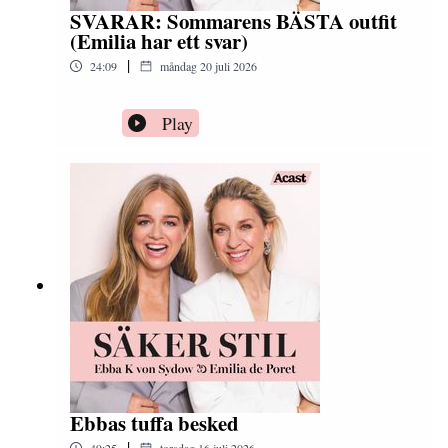
SVARAR: Sommarens BÄSTA outfit
(Emilia har ett svar)
|
24:09
måndag 20 juli 2026
Play
Ebbas tuffa besked
|
49:25
torsdag 16 juli 2026