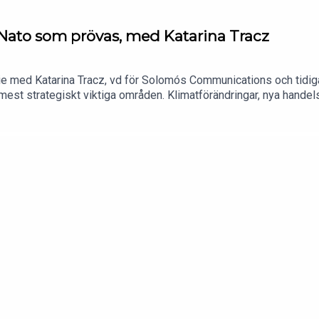
t Nato som prövas, med Katarina Tracz
ie med Katarina Tracz, vd för Solomós Communications och tidiga
s mest strategiskt viktiga områden. Klimatförändringar, nya handel
and riktat världens blickar mot regionen.Rymden får samtidigt en
skt viktig europeisk rymdbas för satelliter och uppskjutningar.Hur
n?