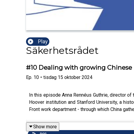
Play
Säkerhetsrådet
#10 Dealing with growing Chinese 
Ep.
10
•
tisdag 15 oktober 2024
In this episode Anna Rennéus Guthrie, director of 
Hoover institution and Stanford University, a his
Front work department - through which China gather
Show more