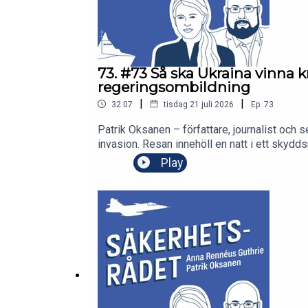
73. #73 Så ska Ukraina vinna k
regeringsombildning
|
|
32:07
tisdag 21 juli 2026
Ep.
73
Patrik Oksanen – författare, journalist och s
invasion. Resan innehöll en natt i ett skydds
om missilnatten och om den dramatiska reg
Play
utlöst protester i flera städer. Vi pratar o
handlar samtalet om människorna bakom rubr
frågan: hur ser Ukrainas chanser att vinna k