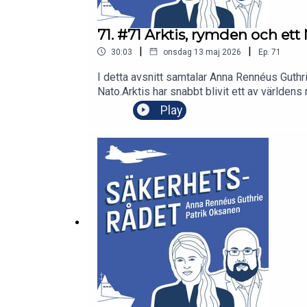
71. #71 Arktis, rymden och et
|
|
30:03
onsdag 13 maj 2026
Ep.
71
I detta avsnitt samtalar Anna Rennéus Guthr
Nato.Arktis har snabbt blivit ett av världen
samtidigt som Donald Trumps utspel om Grönl
Play
Kiruna ligger Esrange, som blivit en strategi
spelar Sverige i den nya geopolitiska karta