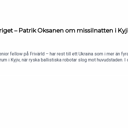
riget – Patrik Oksanen om missilnatten i Kyj
enior fellow på Frivärld – har rest till ett Ukraina som i mer än fy
rum i Kyjiv, när ryska ballistiska robotar slog mot huvudstaden. I 
eringsombildningen i Ukraina, där den mycket populäre försvars
ckså om Rysslands misslyckade våroffensiv och Ukrainas djupanfall
ikerna – om den motståndskraft och livsvilja som bär ett helt f
riget ut?Programledare: Dino Ekdal.