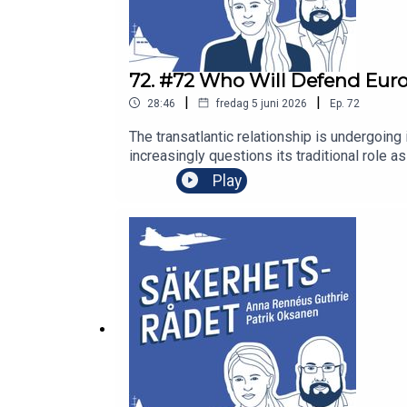
72. #72 Who Will Defend Euro
|
|
28:46
fredag 5 juni 2026
Ep.
72
The transatlantic relationship is undergoing
increasingly questions its traditional role 
episode, Anna Rennéus Guthrie speaks with D
Play
(ECFR). She is also the author of the new b
perceptions of Russia across Europe, and w
defend itself without the United States – b
capabilities Europe needs to build, how Eur
unity will be decisive in ensuring that Europ