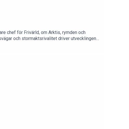
re chef för Frivärld, om Arktis, rymden och
svägar och stormaktsrivalitet driver utvecklingen,
 allt större säkerhetspolitisk betydelse. I
 förändras säkerhetsläget i norr – och vilken roll