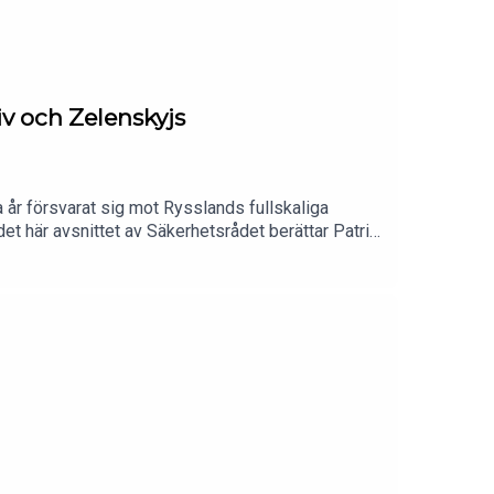
iv och Zelenskyjs
ra år försvarat sig mot Rysslands fullskaliga
det här avsnittet av Säkerhetsrådet berättar Patrik
ministern Fedorov tvingats avgå – något som
 mot rysk energiinfrastruktur. Men mest av allt
olk genom ett femte krigsår, och om den stora