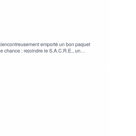
 malencontreusement emporté un bon paquet
e chance : rejoindre le S.A.C.R.E., un
 Imants et Jason GrangierAvec les voix de
ucien, François, Tostapanini et le reste de la