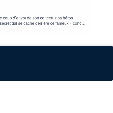
 le coup d’envoi de son concert, nos héros
 secret qui se cache derrière ce fameux « concert
Père Rufinien)Laurent Guiot (Bureaucreate)Jason