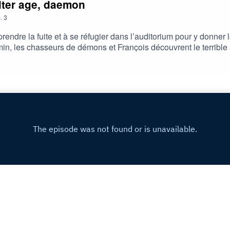
niter age, daemon
.
3
rendre la fuite et à se réfugier dans l’auditorium pour y donner
min, les chasseurs de démons et François découvrent le terrible
vec les voix de :Nathalie Ferreira (Selebun)Thomas Wendling (
 le reste de la dimension 54)Réalisé par Jason Grangier
Copyright
Jason Grangier et Kris Imants