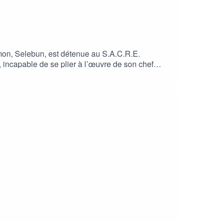
émon, Selebun, est détenue au S.A.C.R.E.
, incapable de se plier à l’œuvre de son chef
endling (Père Rufinien)Laurent Guiot
ason Grangier