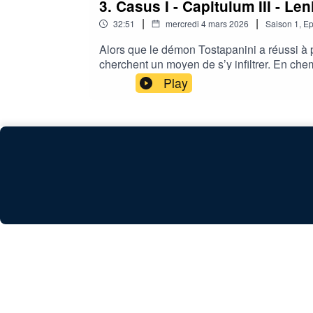
3. Casus I - Capitulum III - Le
|
|
32:51
mercredi 4 mars 2026
Saison
1
,
Ep
Alors que le démon Tostapanini a réussi à p
cherchent un moyen de s’y infiltrer. En che
».Créé par Kris Imants et Jason GrangierA
Play
Grangier (Lucien, François, Tostapanini et