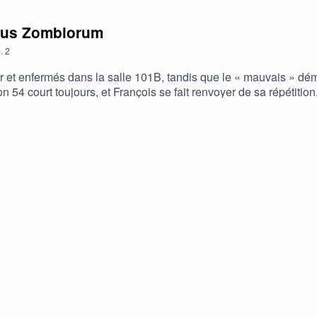
antus Zombiorum
.
2
r et enfermés dans la salle 101B, tandis que le « mauvais » d
54 court toujours, et François se fait renvoyer de sa répétition
 GrangierAvec les voix de :Nathalie Ferreira (Selebun)Thomas W
çois, Tostapanini et le reste de la dimension 54)Réalisé par J