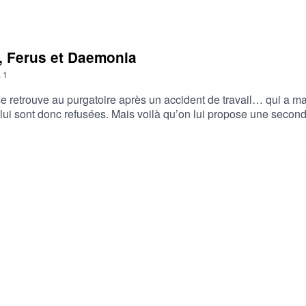
rs, Ferus et Daemonia
.
1
 se retrouve au purgatoire après un accident de travail… qui a
 lui sont donc refusées. Mais voilà qu’on lui propose une second
 les démons renégats et de les renvoyer en enfer.Créé par Kris
g (Père Rufinien)Laurent Guiot (Bureaucreate)Jason Grangier (L