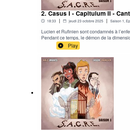
2. Casus I - Capitulum II - C
|
|
18:33
jeudi 23 octobre 2025
Saison
1
,
Ep
Lucien et Rufinien sont condamnés à l’enfe
Pendant ce temps, le démon de la dimension 
d’orchestre.Créé par Kris Imants et Jason
Play
(Bureaucreate)Jason Grangier (Lucien, Fran