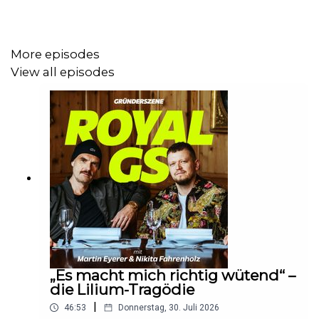
um zu merken, was man wirklich braucht.
More episodes
Hier der Link zu Björns Unternehmen:
View all episodes
https://onoera.com/
In „Royal GS“, dem Business-Podcast von Gründerszene,
sprechen Nikita Fahrenholz und Martin
Eyerer (Unternehmer, Ex-CEO Factory Berlin,
Gründer Riverside Studios & DJ) jede Woche offen über
die Höhen und Tiefen des Unternehmertums.
Hier den Newsletter „Gründerszene Daily“ kostenlos
„Es macht mich richtig wütend“ –
abonnieren:
https://www.businessinsider.de/gruenderszene
die Lilium-Tragödie
newsletter/
|
46:53
Donnerstag, 30. Juli 2026