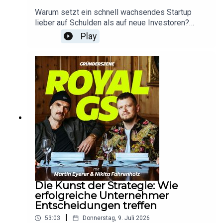
absichern. Weitere Informationen gibt es
Geldmarktfonds. Investitionen in Geldmarktfonds
Warum setzt ein schnell wachsendes Startup
unter https://www.allianz-trade.de/royal.*Folgt
beinhalten Kursrisiken. Bedingungen für Saveback
lieber auf Schulden als auf neue Investoren?
„Royal GS“ auf eurer Podcastplattform und lasst
gelten.**Anzeige: Diese Folge enthält Werbung
Darüber sprechen Nikita Fahrenholz und Martin
uns eine Bewertung da.Für Fragen oder Feedback
Play
für Allianz Trade. Mit Allianz Trade sicher durch
Eyerer mit Felmo-Mitgründer Philip
schreibt gerne an: podcast@businessinsider.de
den Business-Dschungel: Risiken früh erkennen,
Trockels.Philip erzählt, warum er den Konzern
Wachstum schützen und mit smarten Lösungen
gegen das Gründen eintauschte, wie Felmo mit
absichern. Weitere Informationen gibt es
mobilen Tierärzten und eigenen
unter https://www.allianz-trade.de/royal.*Folgt
Gesundheitszentren den Tiermedizin-Markt
„Royal GS“ auf eurer Podcastplattform und lasst
verändern will und weshalb das Unternehmen
uns eine Bewertung da.Für Fragen oder Feedback
bewusst auf angestellte Tierärzte statt auf ein
schreibt gerne an: podcast@businessinsider.de
Marktplatzmodell setzt.Außerdem geht es um
einen ungewöhnlichen Finanzierungsweg: Statt
einer weiteren VC-Runde setzt Felmo auf
Fremdkapital. Welche Vorteile das bringt, welche
Risiken damit verbunden sind und was andere
Gründer daraus lernen können – darüber sprechen
wir in dieser Folge von Royal GS.Hier den
Die Kunst der Strategie: Wie
Newsletter „Gründerszene Daily“ kostenlos
erfolgreiche Unternehmer
abonnieren: https://www.businessinsider.de/grue
Entscheidungen treffen
nderszene/gruenderszene-newsletter/*Anzeige:
|
53:03
Donnerstag, 9. Juli 2026
Zwei Prozent Zinsen, ein Prozent Saveback und