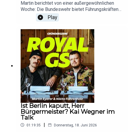
https://www.traderepublic.com/de-de. Disclaimer:
Martin berichtet von einer außergewöhnlichen
Kapitalanlagen bergen Risiken. Erhalte Zinsen von
Woche: Die Bundeswehr bietet Führungskräften
Partnerbanken und Dividenden aus
aus Wirtschaft, Wissenschaft und dem
Play
Geldmarktfonds. Investitionen in Geldmarktfonds
öffentlichen Dienst an, an einer dienstlichen
beinhalten Kursrisiken. Bedingungen für Saveback
Veranstaltung zur Information der Bundeswehr im
gelten.**Anzeige: Diese Folge enthält Werbung
Heer teilzunehmen. Für eine Woche war Martin
für Allianz Trade. Mit Allianz Trade sicher durch
als Soldat dabei und verließ seine Komfortzone –
den Business-Dschungel: Risiken früh erkennen,
mit Ausrüstung und ohne Handyempfang.
Wachstum schützen und mit smarten Lösungen
Bedeutet: um 5 Uhr morgens aufstehen,
absichern. Weitere Informationen gibt es
marschieren lernen, schießen lernen und
unter https://www.allianz-trade.de/royal.*Folgt
Hubschrauber fliegen mit offener Klappe.
„Royal GS“ auf eurer Podcastplattform und lasst
Gemeinsam mit Nikita spricht Martin über seine
uns eine Bewertung da.Für Fragen oder Feedback
Erfahrungen aus der Woche.Hier den Newsletter
schreibt gerne an: podcast@businessinsider.de
„Gründerszene Daily“ kostenlos
abonnieren: https://www.businessinsider.de/grue
nderszene/gruenderszene-newsletter/*Anzeige:
Zwei Prozent Zinsen, ein Prozent Saveback und
Ist Berlin kaputt, Herr
24/7 Kundenservice mit echten Serviceagenten.
Bürgermeister? Kai Wegner im
Holt euch die App von Trade Republic und
Talk
eröffnet euer Konto in weniger als fünf Minuten.
|
01:19:35
Donnerstag, 18. Juni 2026
Weitere Informationen: