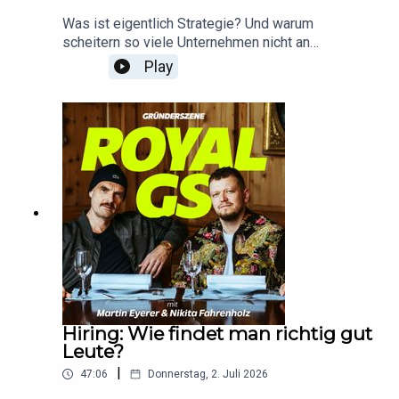
24/7 Kundenservice mit echten Serviceagenten.
Was ist eigentlich Strategie? Und warum
Holt euch die App von Trade Republic und
scheitern so viele Unternehmen nicht an
eröffnet euer Konto in weniger als fünf Minuten.
fehlenden Ideen, sondern an der Umsetzung?
Play
Weitere Informationen:
Martin Eyerer und Nikita Farenholz sprechen über
https://www.traderepublic.com/de-de. Disclaimer:
strategisches Denken, den Unterschied zwischen
Kapitalanlagen bergen Risiken. Erhalte Zinsen von
Strategie und Taktik und darüber, warum die
Partnerbanken und Dividenden aus
besten Entscheidungen oft nicht in endlosen
Geldmarktfonds. Investitionen in Geldmarktfonds
Workshops entstehen. Es geht um McKinsey,
beinhalten Kursrisiken. Bedingungen für Saveback
Unternehmensberatung, Problem-Solving,
gelten.**Anzeige: Diese Folge enthält Werbung
Whiteboards, Fokusarbeit und die Frage, weshalb
für Allianz Trade. Mit Allianz Trade sicher durch
viele Gründer zu viel nachdenken – statt einfach
den Business-Dschungel: Risiken früh erkennen,
zu machen.Außerdem erzählen die beiden aus
Wachstum schützen und mit smarten Lösungen
ihrer eigenen Praxis: Wie entstehen Strategien in
absichern. Weitere Informationen gibt es
ihren Unternehmen? Welche Tools nutzen sie?
unter https://www.allianz-trade.de/royal.*Folgt
Und warum kann ein einziges Gespräch mit dem
„Royal GS“ auf eurer Podcastplattform und lasst
richtigen Sparringspartner wertvoller sein als
uns eine Bewertung da.Für Fragen oder Feedback
wochenlange Planung?Eine Folge über Strategie
Hiring: Wie findet man richtig gut
schreibt gerne an: podcast@businessinsider.de
– und darüber, wie Unternehmer bessere
Leute?
Entscheidungen treffen.Hier den Newsletter
|
47:06
Donnerstag, 2. Juli 2026
„Gründerszene Daily“ kostenlos
abonnieren: https://www.businessinsider.de/grue