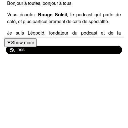
Bonjour à toutes, bonjour à tous,
Vous écoutez
Rouge Soleil
, le podcast qui parle de
café, et plus particulièrement de café de spécialité.
Je suis Léopold, fondateur du podcast et de la
torréfaction Rouge Soleil.
Show more
RSS
Aujourd’hui, nous avons le plaisir de recevoir
Pierre
Fargetton
, caféiculteur et fondateur de
Cata Export
. Un
acteur engagé de la filière café, dont le travail illustre
parfaitement la richesse, la complexité et l’exigence de
ce métier, depuis l’origine jusqu’à l’export.
Nous avons eu la chance de sélectionner
deux cafés
issus de sa ferme
. Le premier que nous vous
présentons s’appelle
Plavalaguna
, un assemblage de
variétés qui reflète à la fois le terroir, les choix