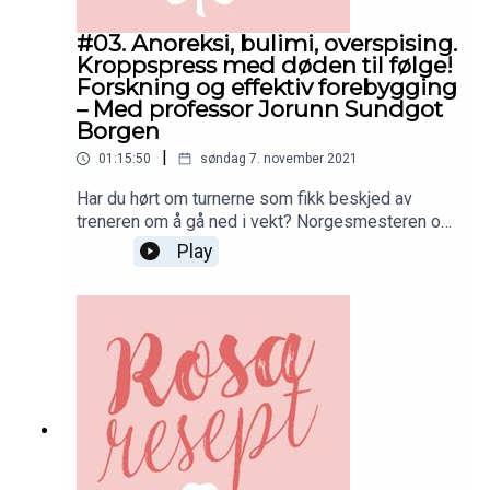
#03. Anoreksi, bulimi, overspising.
Kroppspress med døden til følge!
Forskning og effektiv forebygging
– Med professor Jorunn Sundgot
Borgen
|
01:15:50
søndag 7. november 2021
Har du hørt om turnerne som fikk beskjed av
treneren om å gå ned i vekt? Norgesmesteren og
alles forbilde klarte oppgaven aller best. Det ble
Play
oppgavemestring med døden til følge. Prioriteres
ikke forskning på spiseforstyrrelser fordi det er
ansett som en psykisk lidelse som ofte rammer
kvinner? Hjelp er livsnødvendig når man skal bli
frisk fra en spiseforstyrrelse, og vi har ingen tid å
miste! I denne episoden møter vi Mari-Mette
Graff som lider av overspisingslidelse og
professor Jorunn Sundgot Borgen som har
forsket på spiseforstyrrelser. Vi får høre om
banebrytende forskning, effektiv forebygging av