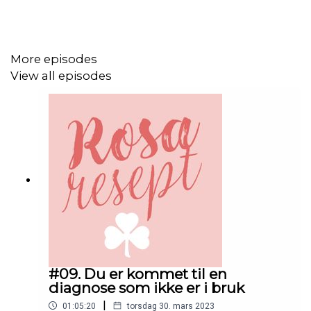
www.sanitetskvinnene.no
More episodes
ROSA RESEPT I SOSIALE MEDIER
View all episodes
Instagram
SANITETSKVINNENE (NKS) I SOSIALE MEDIER:
Facebook
Instagram
Twitter
PRODUKSJON:
#09. Du er kommet til en
diagnose som ikke er i bruk
Rosa Resept produseres av Shaw Media.
|
01:05:20
torsdag 30. mars 2023