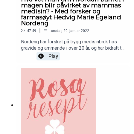
SOSIALE MEDIERInstagramSANITETSKVINNENE
magen blir påvirket av mammas
(NKS) I SOSIALE
medisin? - Med forsker og
MEDIER:FacebookInstagramTwitterPRODUKSJO
farmasøyt Hedvig Marie Egeland
N:Rosa Resept produseres av Shaw
Nordeng
Media.www.shawmedia.no
|
47:49
torsdag 20. januar 2022
Nordeng har forsket på trygg medisinbruk hos
gravide og ammende i over 20 år, og har bidratt til
å utvikle en rekke nasjonale retningslinjer. I denne
Play
episoden møter vi Nordeng og den nybakte
moren Elsa Kuvene Skaret, som forteller om
hvordan det var å gå på medisiner mens hun var
gravid.Den fjerde rosa resepten er skrevet
ut!NETTSIDEN
VÅR:www.sanitetskvinnene.noROSA RESEPT I
SOSIALE MEDIERInstagramSANITETSKVINNENE
(NKS) I SOSIALE
MEDIER:FacebookInstagramTwitterPRODUKSJO
N:Rosa Resept produseres av Shaw
Media.www.shawmedia.no