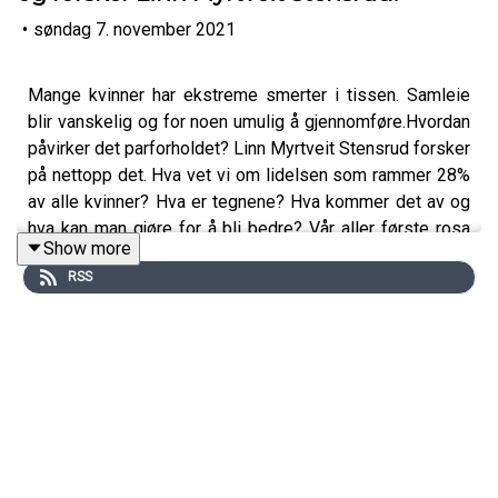
•
søndag 7. november 2021
Mange kvinner har ekstreme smerter i tissen. Samleie
blir vanskelig og for noen umulig å gjennomføre.Hvordan
påvirker det parforholdet? Linn Myrtveit Stensrud forsker
på nettopp det. Hva vet vi om lidelsen som rammer 28%
av alle kvinner? Hva er tegnene? Hva kommer det av og
hva kan man gjøre for å bli bedre? Vår aller første rosa
Show more
resept er herved skrevet ut 😊
RSS
LENKER FRA DENNE EPISODEN:
Vulva.no
NETTSIDEN VÅR: