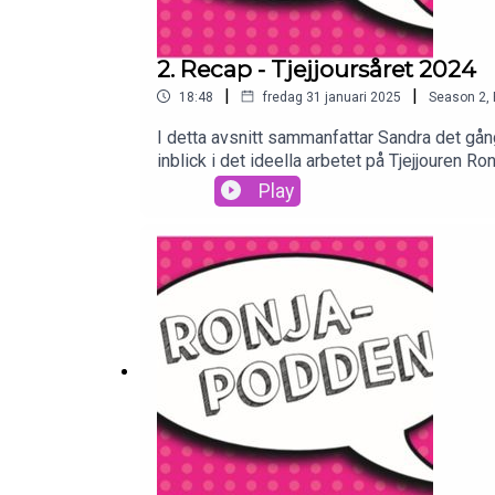
2. Recap - Tjejjoursåret 2024
|
|
18:48
fredag 31 januari 2025
Season
2
,
I detta avsnitt sammanfattar Sandra det gångn
inblick i det ideella arbetet på Tjejjouren Ro
ronja@kvinnohuset-vasteras.org
Play