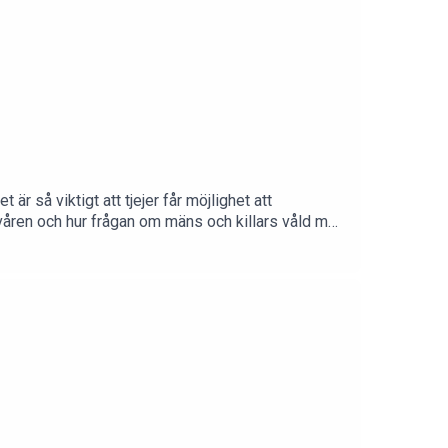
är så viktigt att tjejer får möjlighet att
åren och hur frågan om mäns och killars våld mot
inte att höra av dig till oss via telefon eller