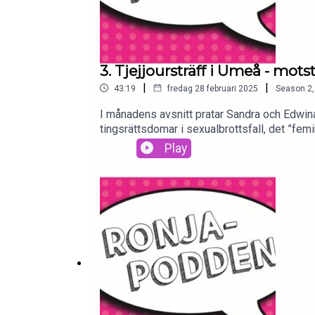
3. Tjejjoursträff i Umeå - mot
|
|
43:19
fredag 28 februari 2025
Season
2
I månadens avsnitt pratar Sandra och Edwina 
tingsrättsdomar i sexualbrottsfall, det ”fem
Orrbéns avhandling: https://www.uu.se/kale
Play
diskursanalyser-av-sexualbrottsdomar-fran-
files.com/5dca82ba9193d035ec4bb598/65