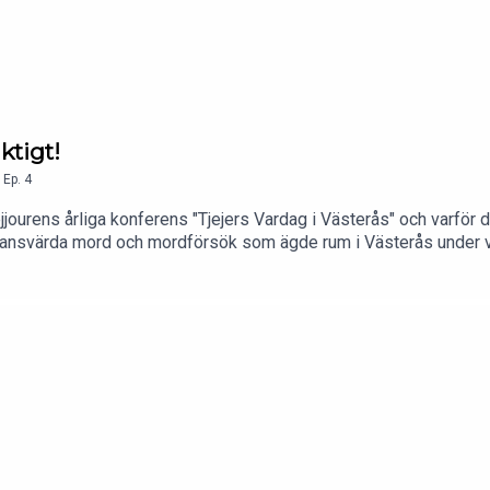
ktigt!
,
Ep.
4
jjourens årliga konferens "Tjejers Vardag i Västerås" och varför det 
ktansvärda mord och mordförsök som ägde rum i Västerås under v
 att våga se, prata om och agera emot. Är du i behov av stöd? Tveka 
set-vasteras.orgEller hitta en stödchatt via rokstjejjourer.se