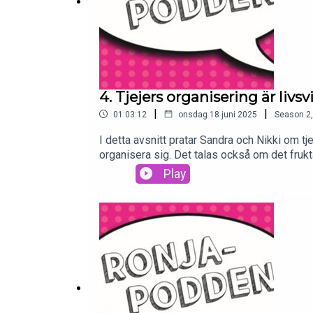
4. Tjejers organisering är livsvi
|
|
01:03:12
onsdag 18 juni 2025
Season
2
I detta avsnitt pratar Sandra och Nikki om tje
organisera sig. Det talas också om det fru
tjejer och kvinnor fortsätter vara livsviktigt
Play
mail:021 - 12 70 10tjejjouren-ronja@kvinnohu