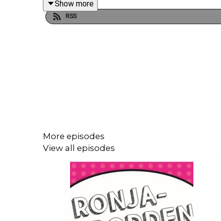
Show more
RSS
Som alltid - välkommen att höra av dig till Tjejjou
IG: tjejjourenronja
Mail: tjejjouren-ronja@kvinnohuset-vasteras.org
Telefon: 021 - 12 70 10
More episodes
View all episodes