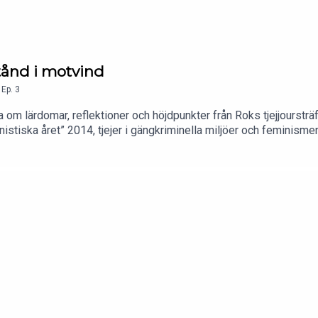
stånd i motvind
,
Ep.
3
om lärdomar, reflektioner och höjdpunkter från Roks tjejjoursträf
inistiska året” 2014, tjejer i gängkriminella miljöer och feminis
ndarium/disputationer/2024-09-13-sofia-orrben-granser-mellan-fr
svensk-tingsratt Intervjustudie av Meghan Donevan m.fl: https:/
7c1b691a4b570cad277a69_rapport.pdf