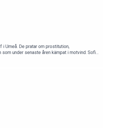
f i Umeå. De pratar om prostitution,
men som under senaste åren kämpat i motvind. Sofia
ivillighet-och-ofrivillighet-sprakvetenskapliga-
/cdn.prod.website-