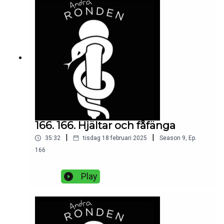
166. 166. Hjältar och fåfänga
|
|
35:32
tisdag 18 februari 2025
Season
9
,
Ep.
166
Play