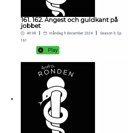
161. 162. Ångest och guldkant på
jobbet
|
|
49:08
måndag 9 december 2024
Season
9
,
Ep.
161
Play