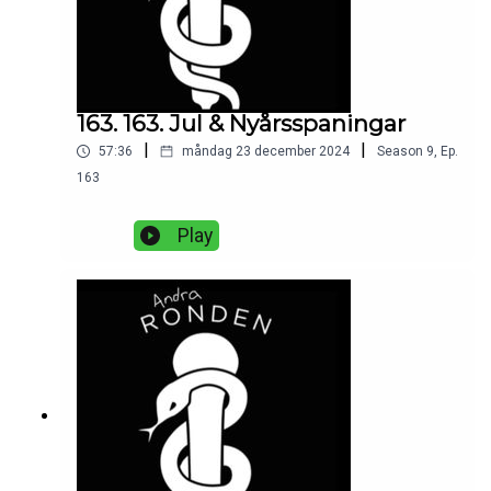
163. 163. Jul & Nyårsspaningar
|
|
57:36
måndag 23 december 2024
Season
9
,
Ep.
163
Play