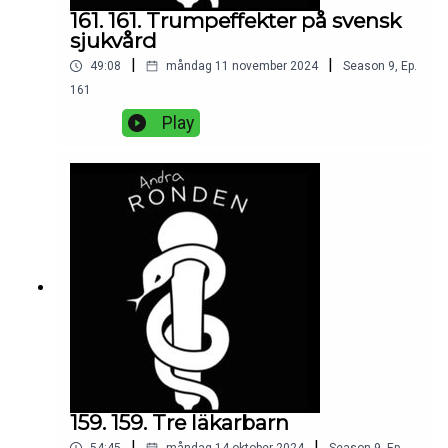
161. 161. Trumpeffekter på svensk
sjukvård
|
|
49:08
måndag 11 november 2024
Season
9
,
Ep.
161
Play
159. 159. Tre läkarbarn
|
|