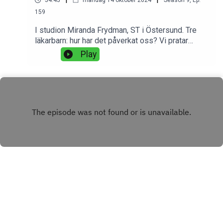
54:45
måndag 14 oktober 2024
Season
9
,
Ep.
159
I studion Miranda Frydman, ST i Östersund. Tre
läkarbarn: hur har det påverkat oss? Vi pratar
favoritserier från 3 årtionden,
Play
medicinförpackningar vi verkligen ogillar och
diagnoser som vi helst inte ser i journalen.
INSTAGRAM
FACEBOOK
Copyright
Christian Unge