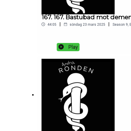
167. 167. Bastubad mot deme
|
|
44:05
söndag 23 mars 2025
Season
9
,
Play