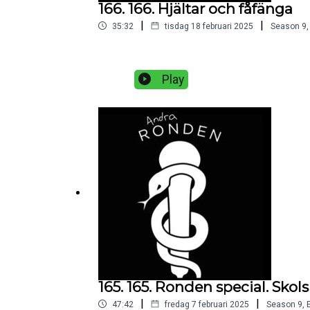
166. 166. Hjältar och fåfänga
|
|
35:32
tisdag 18 februari 2025
Season
9
Play
165. 165. Ronden special. Skol
|
|
47:42
fredag 7 februari 2025
Season
9
,