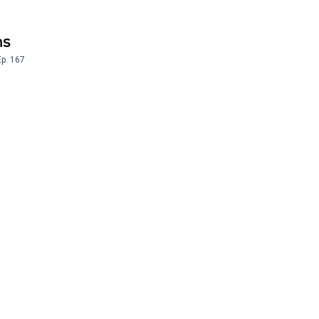
ns
Ep.
167