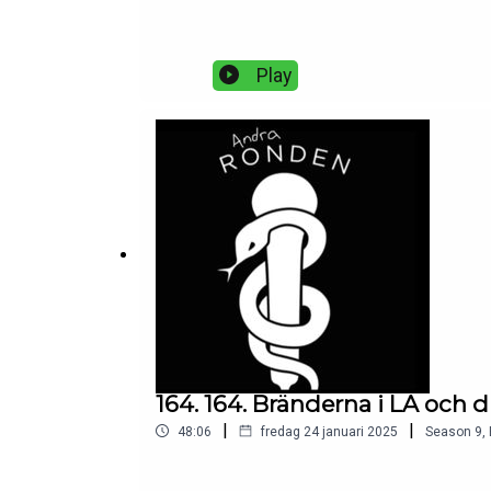
Play
164. 164. Bränderna i LA och d
|
|
48:06
fredag 24 januari 2025
Season
9
,