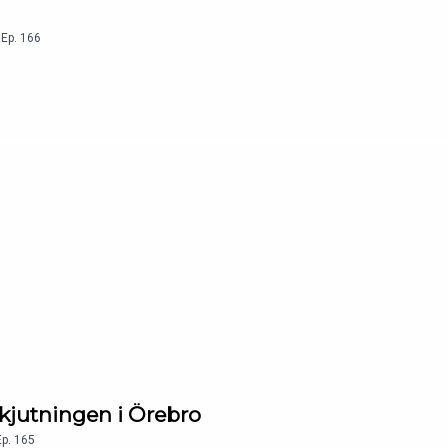
,
Ep.
166
skjutningen i Örebro
Ep.
165