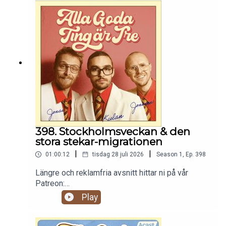
398. Stockholmsveckan & den
stora stekar-migrationen
|
|
01:00:12
tisdag 28 juli 2026
Season
1
,
Ep.
398
Längre och reklamfria avsnitt hittar ni på vår
Patreon:
https://www.patreon.com/c/randommakingmovie
Play
s