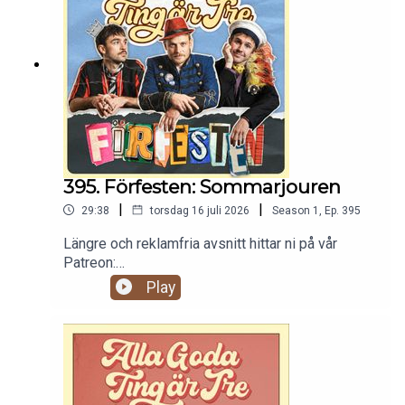
395. Förfesten: Sommarjouren
|
|
29:38
torsdag 16 juli 2026
Season
1
,
Ep.
395
Längre och reklamfria avsnitt hittar ni på vår
Patreon:
https://www.patreon.com/c/randommakingmovie
Play
s