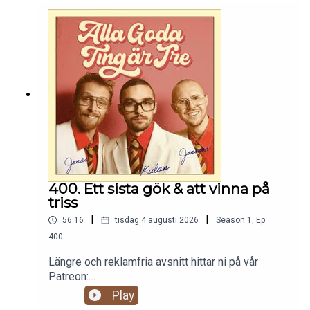
400. Ett sista gök & att vinna på
triss
|
|
56:16
tisdag 4 augusti 2026
Season
1
,
Ep.
400
Längre och reklamfria avsnitt hittar ni på vår
Patreon:
https://www.patreon.com/c/randommakingmovie
Play
s