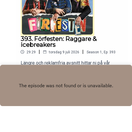
393. Förfesten: Raggare &
icebreakers
|
|
29:29
torsdag 9 juli 2026
Season
1
,
Ep.
393
Längre och reklamfria avsnitt hittar ni på vår
Patreon:
https://www.patreon.com/c/randommakingmovie
Play
s
Copyright
Randommakingmovies