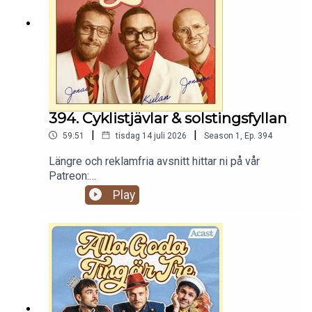
394. Cyklistjävlar & solstingsfyllan
|
|
59:51
tisdag 14 juli 2026
Season
1
,
Ep.
394
Längre och reklamfria avsnitt hittar ni på vår
Patreon:
https://www.patreon.com/c/randommakingmovie
Play
s