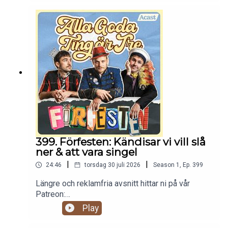
399. Förfesten: Kändisar vi vill slå
ner & att vara singel
|
|
24:46
torsdag 30 juli 2026
Season
1
,
Ep.
399
Längre och reklamfria avsnitt hittar ni på vår
Patreon:
https://www.patreon.com/c/randommakingmovie
Play
s