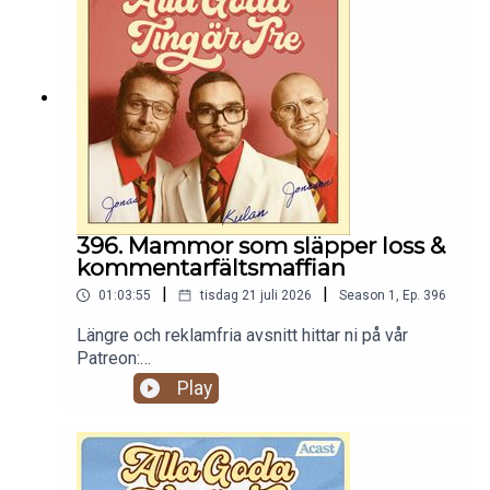
396. Mammor som släpper loss &
kommentarfältsmaffian
|
|
01:03:55
tisdag 21 juli 2026
Season
1
,
Ep.
396
Längre och reklamfria avsnitt hittar ni på vår
Patreon:
https://www.patreon.com/c/randommakingmovie
Play
s