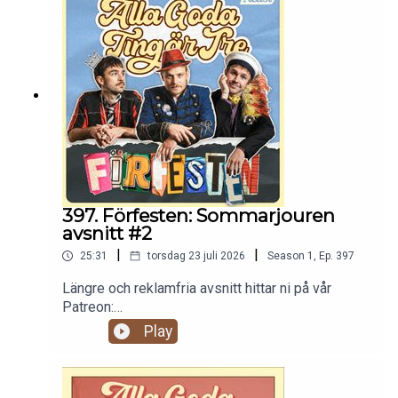
397. Förfesten: Sommarjouren
avsnitt #2
|
|
25:31
torsdag 23 juli 2026
Season
1
,
Ep.
397
Längre och reklamfria avsnitt hittar ni på vår
Patreon:
https://www.patreon.com/c/randommakingmovie
Play
s