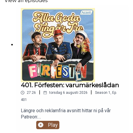
View all episodes
401. Förfesten: varumärkeslådan
|
|
27:26
torsdag 6 augusti 2026
Season
1
,
Ep.
401
Längre och reklamfria avsnitt hittar ni på vår
Patreon:
https://www.patreon.com/c/randommakingmovie
Play
s