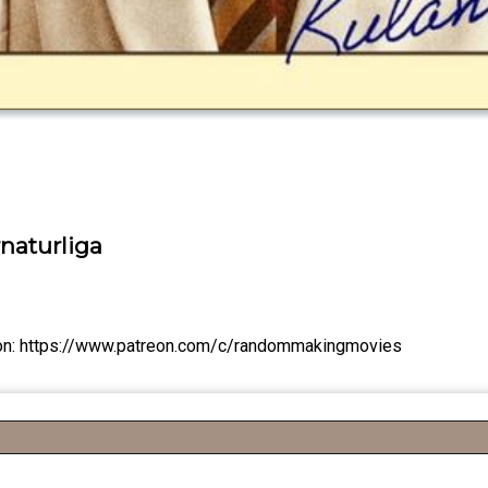
rnaturliga
atreon: https://www.patreon.com/c/randommakingmovies