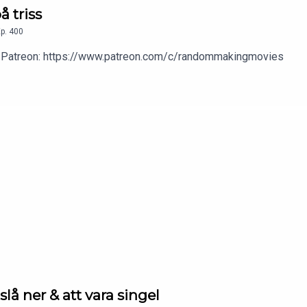
å triss
p.
400
 vår Patreon: https://www.patreon.com/c/randommakingmovies
 slå ner & att vara singel