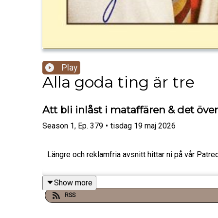
Play
Alla goda ting är tre
Att bli inlåst i mataffären & det öve
Season
1
,
Ep.
379
•
tisdag 19 maj 2026
Längre och reklamfria avsnitt hittar ni på vår P
Show more
RSS