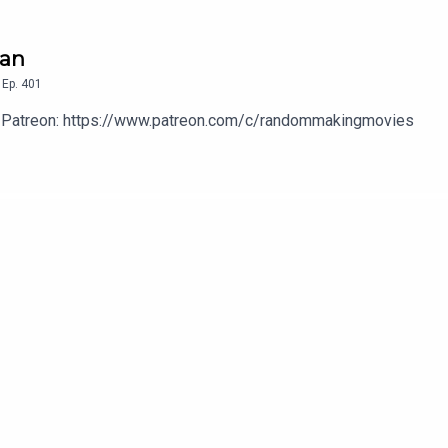
dan
,
Ep.
401
 vår Patreon: https://www.patreon.com/c/randommakingmovies