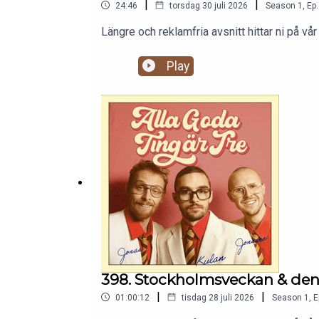
|
|
24:46
torsdag 30 juli 2026
Season
1
,
Ep.
Längre och reklamfria avsnitt hittar ni på
Play
398. Stockholmsveckan & den 
|
|
01:00:12
tisdag 28 juli 2026
Season
1
,
E