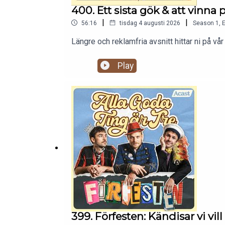
400. Ett sista gök & att vinna p
|
|
56:16
tisdag 4 augusti 2026
Season
1
,
E
Längre och reklamfria avsnitt hittar ni på
Play
399. Förfesten: Kändisar vi vill