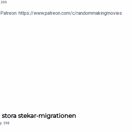
399
 vår Patreon: https://www.patreon.com/c/randommakingmovies
stora stekar-migrationen
p.
398