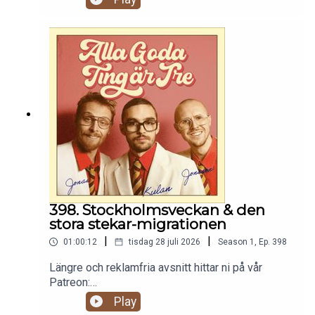
s
398. Stockholmsveckan & den
stora stekar-migrationen
|
|
01:00:12
tisdag 28 juli 2026
Season
1
,
Ep.
398
Längre och reklamfria avsnitt hittar ni på vår
Patreon:
https://www.patreon.com/c/randommakingmovie
Play
s