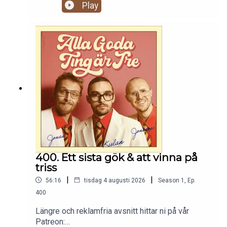
https://www.patreon.com/c/randommakingmovie
Play
s
400. Ett sista gök & att vinna på
triss
|
|
56:16
tisdag 4 augusti 2026
Season
1
,
Ep.
400
Längre och reklamfria avsnitt hittar ni på vår
Patreon: