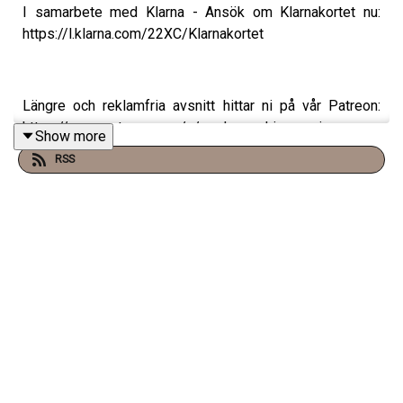
I samarbete med Klarna - Ansök om Klarnakortet nu:
https://l.klarna.com/22XC/Klarnakortet
Längre och reklamfria avsnitt hittar ni på vår Patreon:
https://www.patreon.com/c/randommakingmovies
Show more
RSS