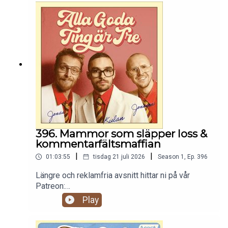
396. Mammor som släpper loss &
kommentarfältsmaffian
|
|
01:03:55
tisdag 21 juli 2026
Season
1
,
Ep.
396
Längre och reklamfria avsnitt hittar ni på vår
Patreon:
https://www.patreon.com/c/randommakingmovie
Play
s