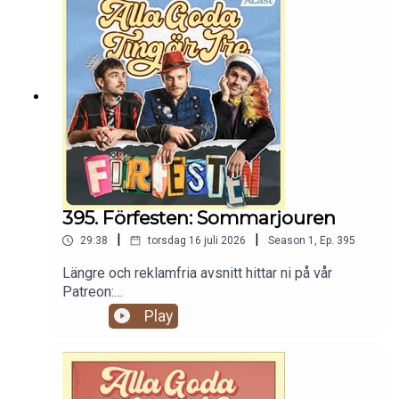
395. Förfesten: Sommarjouren
|
|
29:38
torsdag 16 juli 2026
Season
1
,
Ep.
395
Längre och reklamfria avsnitt hittar ni på vår
Patreon:
https://www.patreon.com/c/randommakingmovie
Play
s