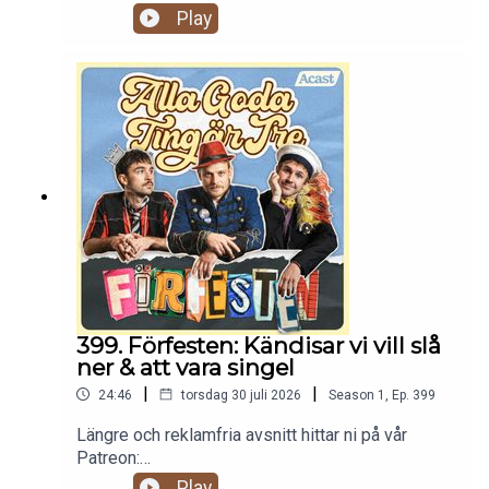
https://www.patreon.com/c/randommakingmovie
Play
s
399. Förfesten: Kändisar vi vill slå
ner & att vara singel
|
|
24:46
torsdag 30 juli 2026
Season
1
,
Ep.
399
Längre och reklamfria avsnitt hittar ni på vår
Patreon:
https://www.patreon.com/c/randommakingmovie
Play