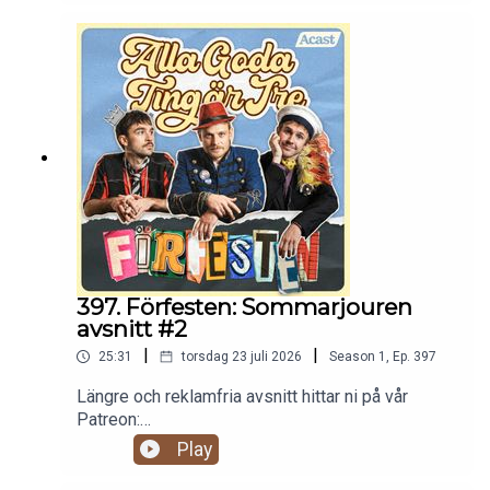
397. Förfesten: Sommarjouren
avsnitt #2
|
|
25:31
torsdag 23 juli 2026
Season
1
,
Ep.
397
Längre och reklamfria avsnitt hittar ni på vår
Patreon:
https://www.patreon.com/c/randommakingmovie
Play
s