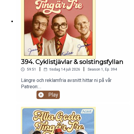
394. Cyklistjävlar & solstingsfyllan
|
|
59:51
tisdag 14 juli 2026
Season
1
,
Ep.
394
Längre och reklamfria avsnitt hittar ni på vår
Patreon:
https://www.patreon.com/c/randommakingmovie
Play
s