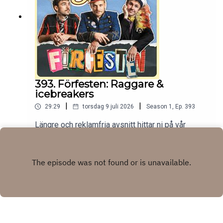
393. Förfesten: Raggare &
icebreakers
|
|
29:29
torsdag 9 juli 2026
Season
1
,
Ep.
393
Längre och reklamfria avsnitt hittar ni på vår
Patreon:
https://www.patreon.com/c/randommakingmovie
Play
s