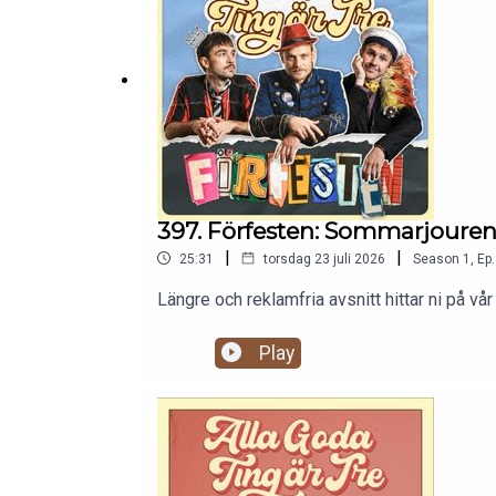
397. Förfesten: Sommarjouren
|
|
25:31
torsdag 23 juli 2026
Season
1
,
Ep.
Längre och reklamfria avsnitt hittar ni på
Play