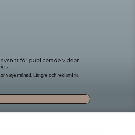
snitt för publicerade videor
ies
r varje månad. Längre och reklamfria