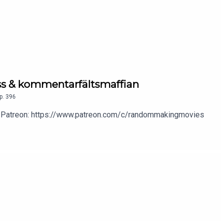
s & kommentarfältsmaffian
p.
396
 vår Patreon: https://www.patreon.com/c/randommakingmovies