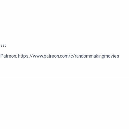
n
395
 vår Patreon: https://www.patreon.com/c/randommakingmovies