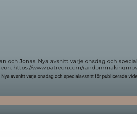
ch Jonas. Nya avsnitt varje onsdag och specialav
Patreon: https://www.patreon.com/randommakingmov
avsnitt varje onsdag och specialavsnitt för publicerade video