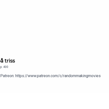
å triss
p.
400
 vår Patreon: https://www.patreon.com/c/randommakingmovies