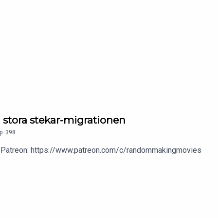
stora stekar-migrationen
p.
398
 vår Patreon: https://www.patreon.com/c/randommakingmovies