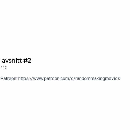
 avsnitt #2
397
 vår Patreon: https://www.patreon.com/c/randommakingmovies