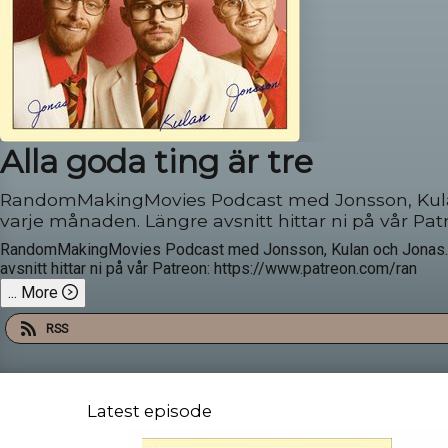
Alla goda ting är tre
RandomMakingMovies Podcast med Jonsson, Kulan o
varje månaden. Längre avsnitt hittar ni på vår 
RandomMakingMovies Podcast med Jonsson, Kulan och Jonas. Nya 
avsnitt hittar ni på vår Patreon: https://www.patreon.com/ran
...
More
RSS
Latest episode