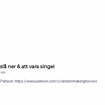
 slå ner & att vara singel
399
 vår Patreon: https://www.patreon.com/c/randommakingmovies