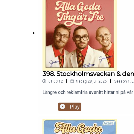
398. Stockholmsveckan & den 
|
|
01:00:12
tisdag 28 juli 2026
Season
1
,
E
Längre och reklamfria avsnitt hittar ni på
Play