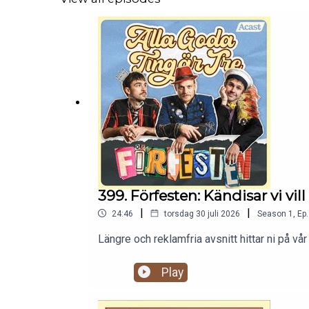
399. Förfesten: Kändisar vi vill
|
|
24:46
torsdag 30 juli 2026
Season
1
,
Ep.
Längre och reklamfria avsnitt hittar ni på
Play