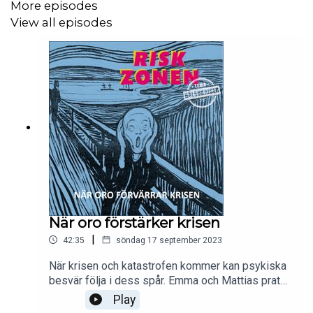
More episodes
View all episodes
Klipp och musik:
Nyhetsmorgon, TV4
CNN
Global News
Dr Tedros, WHO
CNA
RT
När oro förstärker krisen
|
42:35
söndag 17 september 2023
CBS News
När krisen och katastrofen kommer kan psykiska
BBC News
besvär följa i dess spår. Emma och Mattias pratar
om trauma, oro och hur man genom
Play
medmänsklighet kan stabilisera och förbättra