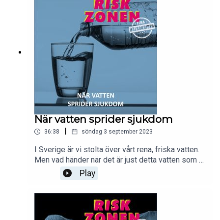
sen flodvågskatastrofen. Dessutom har Mattias
intervjuat Maja Fjaestad som var statssekreterare
på socialdepartementet under covidpandemin om
hur politiker navigerar i kriser.Inläsare: Peter
ÖbergProducent och redaktör: Clara Wallin
När vatten sprider sjukdom
|
36:38
söndag 3 september 2023
I Sverige är vi stolta över vårt rena, friska vatten.
Men vad händer när det är just detta vatten som är
källa till sjukdom? Under vintern 2010/2011
Play
drabbades Östersund av ett parasitutbrott och
invånarna tvingades att koka sitt dricksvatten i
flera månader. Och inte långt senare var det
Skellefteås tur att drabbas av samma sak. Emma