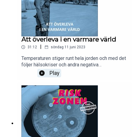
WallinAvsnittet görs i samarbete med Centrum
för Hälsokriser vid Karolinska Institutet
Att överleva i en varmare värld
|
31:12
söndag 11 juni 2023
Temperaturen stiger runt hela jorden och med det
följer hälsokriser och andra negativa
samhällseffekter. Mattias och Emma samtalar om
Play
hur samhället måste ställa om på grund av
klimatförändringarna. Dessutom pratar de med
läkaren Petter Ljungman om hur vi som människor
bättre kan hantera värmeböljor och hetta.Inläsare:
Peter ÖbergProducent: Clara WallinAvsnittet görs
i samarbete med Centrum för Hälsokriser vid
Karolinska Institutet