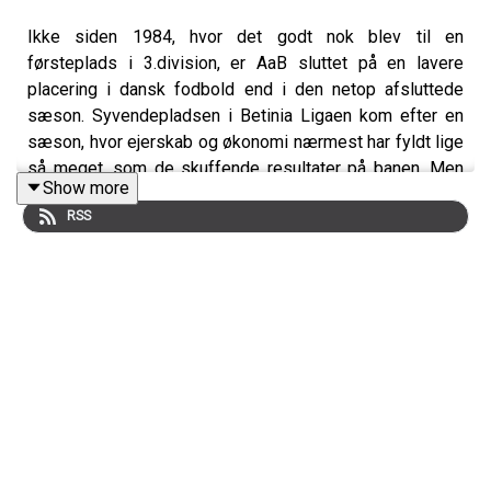
Ikke siden 1984, hvor det godt nok blev til en
førsteplads i 3.division, er AaB sluttet på en lavere
placering i dansk fodbold end i den netop afsluttede
sæson. Syvendepladsen i Betinia Ligaen kom efter en
sæson, hvor ejerskab og økonomi nærmest har fyldt lige
så meget, som de skuffende resultater på banen. Men
Show more
hvorfor er AaB hvor klubben er lige nu, hvad kan der
RSS
gøres for at ændre på det, og er der lys i mørket?
Medvirkende:
Simon Ydesen, journalist, Nordjyske
Jacob Krüger, fodboldagent, Wasserman
Christian Flindt Bjerg, scout, Borussia Mönchengladbach
Jens Otto Barsøe, journalist, Nordjyske