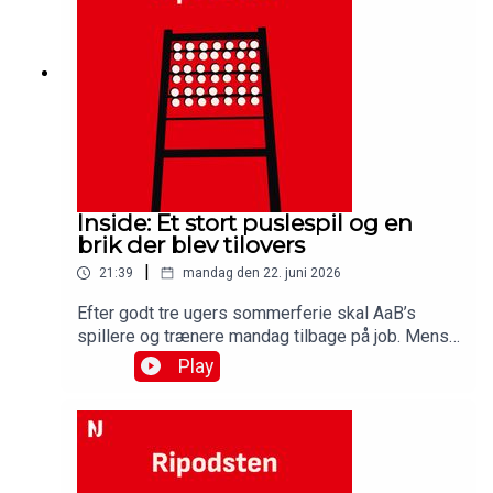
efter de markante forstærkninger til
truppen.Medvirkende:Simon Ydesen, journalist,
NordjyskeJens Otto Barsøe, journalist,
NordjyskeSteffen Højer, cheftræner, AabBjarne
Pudel, AaB
Inside: Et stort puslespil og en
brik der blev tilovers
|
21:39
mandag den 22. juni 2026
Efter godt tre ugers sommerferie skal AaB’s
spillere og trænere mandag tilbage på job. Mens
de har holdt en pause fra Hornevej, har sportschef
Play
John Møller brugt meget af sin tid på at få de
første brikker på plads i det puslespil, der skal
gøres færdigt senest i starten af september. Få
en status fra sportschefen i denne udgave af
Ripodsten, hvor du også kommer til at høre fra en