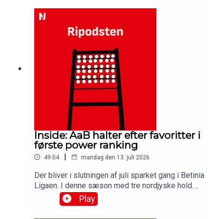
halvt år på posten, hvor akademiet blandt andet
har været ramt af AaB’s sparekniv. Få svaret på
det, og på hvor AaB’ akademi er lige nu, og hvad
planerne er for fremtiden i denne udgave af
Ripodsten.Medvirkende:Dennis Ramonn Olsen,
akademichef, AaBSimon Ydesen, journalist,
NordjyskeJens Otto Barsøe, journalist, Nordjyske
Inside: AaB halter efter favoritter i
første power ranking
|
49:04
mandag den 13. juli 2026
Der bliver i slutningen af juli sparket gang i Betinia
Ligaen. I denne sæson med tre nordjyske hold.
AaB vil spille med i toppen, mens det for Hobro
Play
og Vendsyssel som udgangspunkt handler om
overlevelse. Hvad er mulighederne for, at det