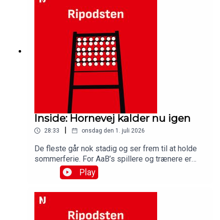
rekordunderskuddet hos Vendsyssel
FF.Medvirkende:Simon Ydesen, journalist,
NordjyskeJens Otto Barsøe, journalist,
NordjyskeSteffen Højer, cheftræner, AaBBenjamin
Tiedemann, anfører AaBMichael Tuxen Boll,
adm.direktør, AaB
Inside: Hornevej kalder nu igen
|
28:33
onsdag den 1. juli 2026
De fleste går nok stadig og ser frem til at holde
sommerferie. For AaB’s spillere og trænere er
den forbi. Mandag var de tilbage på
Play
træningsbanen på Hornevej for at starte
forberedelserne til den kommende sæson i
Betinia Ligaen, og der er nok at arbejde med for
cheftræner Steffen Højer, som stadig må se langt