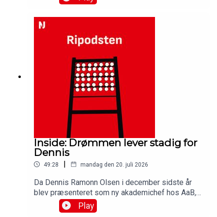
hjemme på Aalborg Portland Park fik Steffen
Højers AaB-mandskab en pointmæssig perfekt
start takket være en 1-0 sejr. Vi analyserer
sæsonpremieren og får reaktioner fra
cheftræneren og matchvinderen i denne udgave
af Ripodsten.Medvirkende:Simon Ydesen,
journalist, NordjyskeJens Otto Barsøe, journalist,
NordjyskeFrederik Børsting, AaBSteffen Højer,
cheftræner, AaB
Inside: Drømmen lever stadig for
Dennis
|
49:28
mandag den 20. juli 2026
Da Dennis Ramonn Olsen i december sidste år
blev præsenteret som ny akademichef hos AaB,
kaldte han det for et drømmejob. Spørgsmålet er
Play
om drømmen stadig lever efter turbulent første