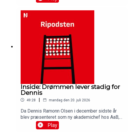
hjemme på Aalborg Portland Park fik Steffen
Højers AaB-mandskab en pointmæssig perfekt
start takket være en 1-0 sejr. Vi analyserer
sæsonpremieren og får reaktioner fra
cheftræneren og matchvinderen i denne udgave
af Ripodsten.Medvirkende:Simon Ydesen,
journalist, NordjyskeJens Otto Barsøe, journalist,
NordjyskeFrederik Børsting, AaBSteffen Højer,
cheftræner, AaB
Inside: Drømmen lever stadig for
Dennis
|
49:28
mandag den 20. juli 2026
Da Dennis Ramonn Olsen i december sidste år
blev præsenteret som ny akademichef hos AaB,
kaldte han det for et drømmejob. Spørgsmålet er
Play
om drømmen stadig lever efter turbulent første