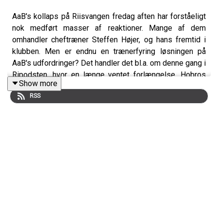
AaB's kollaps på Riisvangen fredag aften har forståeligt
nok medført masser af reaktioner. Mange af dem
omhandler cheftræner Steffen Højer, og hans fremtid i
klubben. Men er endnu en trænerfyring løsningen på
AaB's udfordringer? Det handler det bl.a. om denne gang i
Ripodsten, hvor en længe ventet forlængelse, Hobros
Show more
redning og Vendsyssel FF's oprykning også er på
RSS
dagsordenen.
Medvirkende:
Simon Ydesen, journalist, Nordjyske
Jens Otto Barsøe, journalist, Nordjyske
Jens Hammer Sørensen, sportschef, Vendsyssel FF