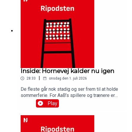
rekordunderskuddet hos Vendsyssel
FF.Medvirkende:Simon Ydesen, journalist,
NordjyskeJens Otto Barsøe, journalist,
NordjyskeSteffen Højer, cheftræner, AaBBenjamin
Tiedemann, anfører AaBMichael Tuxen Boll,
adm.direktør, AaB
Inside: Hornevej kalder nu igen
|
28:33
onsdag den 1. juli 2026
De fleste går nok stadig og ser frem til at holde
sommerferie. For AaB’s spillere og trænere er
den forbi. Mandag var de tilbage på
Play
træningsbanen på Hornevej for at starte
forberedelserne til den kommende sæson i
Betinia Ligaen, og der er nok at arbejde med for
cheftræner Steffen Højer, som stadig må se langt