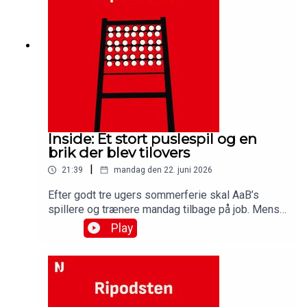
efter de markante forstærkninger til
truppen.Medvirkende:Simon Ydesen, journalist,
NordjyskeJens Otto Barsøe, journalist,
NordjyskeSteffen Højer, cheftræner, AabBjarne
Pudel, AaB
Inside: Et stort puslespil og en
brik der blev tilovers
|
21:39
mandag den 22. juni 2026
Efter godt tre ugers sommerferie skal AaB’s
spillere og trænere mandag tilbage på job. Mens
de har holdt en pause fra Hornevej, har sportschef
Play
John Møller brugt meget af sin tid på at få de
første brikker på plads i det puslespil, der skal
gøres færdigt senest i starten af september. Få
en status fra sportschefen i denne udgave af
Ripodsten, hvor du også kommer til at høre fra en