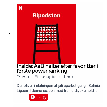
halvt år på posten, hvor akademiet blandt andet
har været ramt af AaB’s sparekniv. Få svaret på
det, og på hvor AaB’ akademi er lige nu, og hvad
planerne er for fremtiden i denne udgave af
Ripodsten.Medvirkende:Dennis Ramonn Olsen,
akademichef, AaBSimon Ydesen, journalist,
NordjyskeJens Otto Barsøe, journalist, Nordjyske
Inside: AaB halter efter favoritter i
første power ranking
|
49:04
mandag den 13. juli 2026
Der bliver i slutningen af juli sparket gang i Betinia
Ligaen. I denne sæson med tre nordjyske hold.
AaB vil spille med i toppen, mens det for Hobro
Play
og Vendsyssel som udgangspunkt handler om
overlevelse. Hvad er mulighederne for, at det