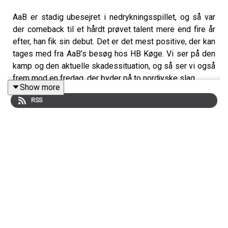
AaB er stadig ubesejret i nedrykningsspillet, og så var
der comeback til et hårdt prøvet talent mere end fire år
efter, han fik sin debut. Det er det mest positive, der kan
tages med fra AaB’s besøg hos HB Køge. Vi ser på den
kamp og den aktuelle skadessituation, og så ser vi også
frem mod en fredag, der byder på to nordjyske slag.
Show more
RSS
Medvirkende:
Simon Ydesen, journalist, Nordjyske
Jens Otto Barsøe, journalist, Nordjyske
Steffen Højer, cheftræner, AaB
Anders Noshe, AaB