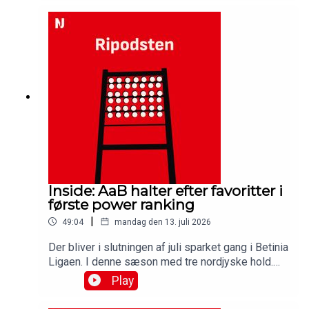
halvt år på posten, hvor akademiet blandt andet
har været ramt af AaB’s sparekniv. Få svaret på
det, og på hvor AaB’ akademi er lige nu, og hvad
planerne er for fremtiden i denne udgave af
Ripodsten.Medvirkende:Dennis Ramonn Olsen,
akademichef, AaBSimon Ydesen, journalist,
NordjyskeJens Otto Barsøe, journalist, Nordjyske
Inside: AaB halter efter favoritter i
første power ranking
|
49:04
mandag den 13. juli 2026
Der bliver i slutningen af juli sparket gang i Betinia
Ligaen. I denne sæson med tre nordjyske hold.
AaB vil spille med i toppen, mens det for Hobro
Play
og Vendsyssel som udgangspunkt handler om
overlevelse. Hvad er mulighederne for, at det