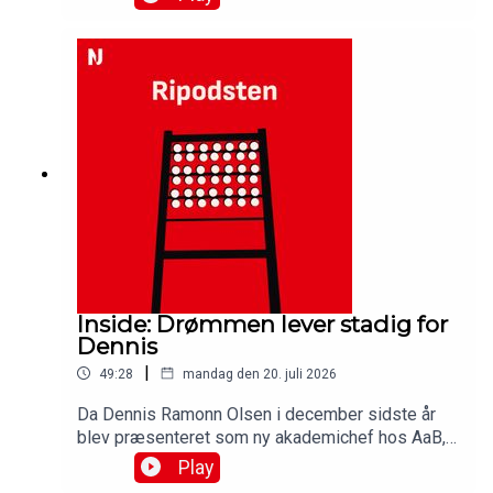
hjemme på Aalborg Portland Park fik Steffen
Højers AaB-mandskab en pointmæssig perfekt
start takket være en 1-0 sejr. Vi analyserer
sæsonpremieren og får reaktioner fra
cheftræneren og matchvinderen i denne udgave
af Ripodsten.Medvirkende:Simon Ydesen,
journalist, NordjyskeJens Otto Barsøe, journalist,
NordjyskeFrederik Børsting, AaBSteffen Højer,
cheftræner, AaB
Inside: Drømmen lever stadig for
Dennis
|
49:28
mandag den 20. juli 2026
Da Dennis Ramonn Olsen i december sidste år
blev præsenteret som ny akademichef hos AaB,
kaldte han det for et drømmejob. Spørgsmålet er
Play
om drømmen stadig lever efter turbulent første