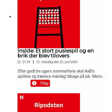
efter de markante forstærkninger til
truppen.Medvirkende:Simon Ydesen, journalist,
NordjyskeJens Otto Barsøe, journalist,
NordjyskeSteffen Højer, cheftræner, AabBjarne
Pudel, AaB
Inside: Et stort puslespil og en
brik der blev tilovers
|
21:39
mandag den 22. juni 2026
Efter godt tre ugers sommerferie skal AaB’s
spillere og trænere mandag tilbage på job. Mens
de har holdt en pause fra Hornevej, har sportschef
Play
John Møller brugt meget af sin tid på at få de
første brikker på plads i det puslespil, der skal
gøres færdigt senest i starten af september. Få
en status fra sportschefen i denne udgave af
Ripodsten, hvor du også kommer til at høre fra en