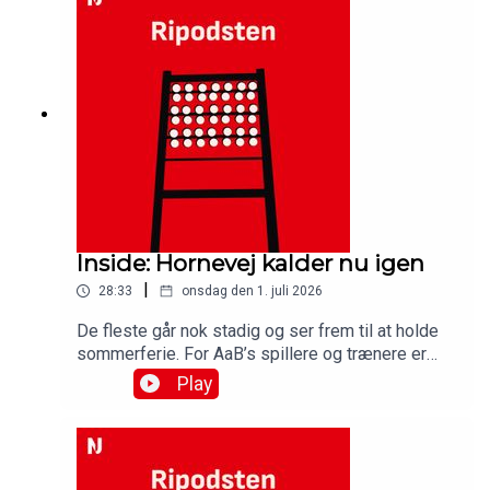
rekordunderskuddet hos Vendsyssel
FF.Medvirkende:Simon Ydesen, journalist,
NordjyskeJens Otto Barsøe, journalist,
NordjyskeSteffen Højer, cheftræner, AaBBenjamin
Tiedemann, anfører AaBMichael Tuxen Boll,
adm.direktør, AaB
Inside: Hornevej kalder nu igen
|
28:33
onsdag den 1. juli 2026
De fleste går nok stadig og ser frem til at holde
sommerferie. For AaB’s spillere og trænere er
den forbi. Mandag var de tilbage på
Play
træningsbanen på Hornevej for at starte
forberedelserne til den kommende sæson i
Betinia Ligaen, og der er nok at arbejde med for
cheftræner Steffen Højer, som stadig må se langt