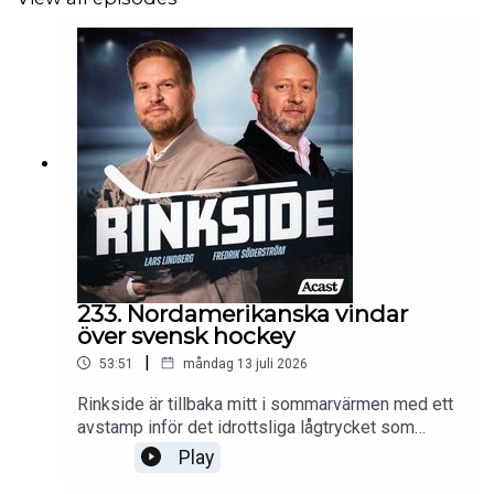
233. Nordamerikanska vindar
över svensk hockey
|
53:51
måndag 13 juli 2026
Rinkside är tillbaka mitt i sommarvärmen med ett
avstamp inför det idrottsliga lågtrycket som
stundar. Två-tre veckor till det att lagen går på is.
Play