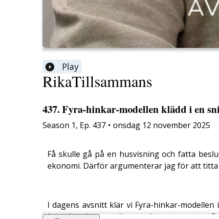
Play
RikaTillsammans
437. Fyra-hinkar-modellen klädd i en snit
Season
1
,
Ep.
437
•
onsdag 12 november 2025
Få skulle gå på en husvisning och fatta beslu
ekonomi. Därför argumenterar jag för att titta 
I dagens avsnitt klär vi Fyra-hinkar-modellen 
boende och sparar lite mer än gemene man. Du 