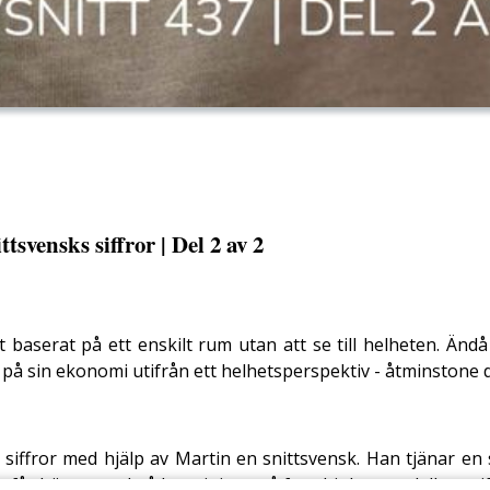
tsvensks siffror | Del 2 av 2
t baserat på ett enskilt rum utan att se till helheten. Än
på sin ekonomi utifrån ett helhetsperspektiv - åtminstone då
i siffror med hjälp av Martin en snittsvensk. Han tjänar en 
får hänga med på hur vi tittar på fyra-hinkar-modellen utif