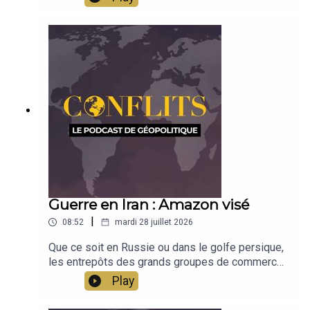
construction au fil de l'histoire ? L'historien Gil
Mihaely revient sur les débats autour de la nation.
Émission présentée par Jean-Baptiste Noé
Guerre en Iran : Amazon visé
|
08:52
mardi 28 juillet 2026
Que ce soit en Russie ou dans le golfe persique,
les entrepôts des grands groupes de commerce
sont dorénavant visés. Pourquoi une telle
Play
stratégie et qu'est-ce que cela dit de la guerre en
cours ? Analyse de Jean-Baptiste Noé