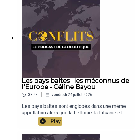
Les pays baltes : les méconnus de
l'Europe - Céline Bayou
|
38:24
vendredi 24 juillet 2026
Les pays baltes sont englobés dans une même
appellation alors que la Lettonie, la Lituanie et
l'Estonie sont des pays très différents, par la
Play
langue, la culture, la religion. Indépendants depuis
1991, ces pays développent leurs singularités
sur les rives de la Baltique, à proximité du grand