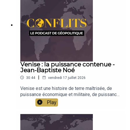
Venise : la puissance contenue -
Jean-Baptiste Noé
|
30:44
vendredi 17 juillet 2026
Venise est une histoire de terre maîtrisée, de
puissance économique et militaire, de puissance
culturelle. Jean-Baptiste Noé raconte l'histoire de
Play
Venise, terre de capitalisme et réflexion pour
l'Europe.