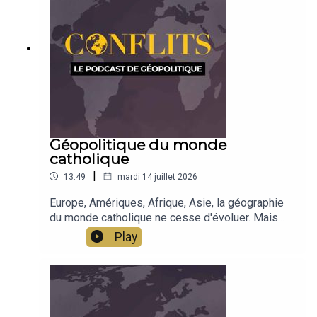
Géopolitique du monde
catholique
|
13:49
mardi 14 juillet 2026
Europe, Amériques, Afrique, Asie, la géographie
du monde catholique ne cesse d'évoluer. Mais
derrière les nombres et les masses
Play
démographiques, c'est aussi l'influence qui se
dessine, à travers les médias, les universités, les
lieux de création intellectuelle.Émission de Jean-
Baptiste Noé