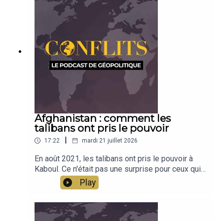
voisin russe et dans le giron de l'Europe. Une
émission pour les découvrir et les appréhender
avec Céline Bayou. Émission présentée par Jean-
Baptiste Noé
Afghanistan : comment les
talibans ont pris le pouvoir
|
17:22
mardi 21 juillet 2026
En août 2021, les talibans ont pris le pouvoir à
Kaboul. Ce n'était pas une surprise pour ceux qui
connaissent le pays et qui avaient étudié son
Play
évolution. En deux cartes, Jean-Baptiste Noé
revient sur ce basculement et montre comment la
cartographie décisionnelle permet d'étoffer
l'analyse géopolitique.