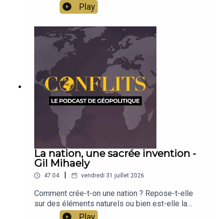
concepts qu'il a développés, la méthode qu'il a
Play
utilisée permettent encore aujourd'hui de penser
la géopolitique. Découverte avec Jean-Baptiste
Noé
La nation, une sacrée invention -
Gil Mihaely
|
47:04
vendredi 31 juillet 2026
Comment crée-t-on une nation ? Repose-t-elle
sur des éléments naturels ou bien est-elle la
conséquence d'une invention et d'une
Play