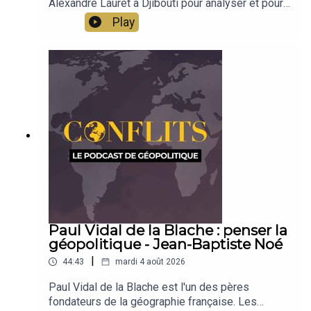
Alexandre Lauret à Djibouti pour analyser et pour
comprendre le fonctionnement du trafic de
Play
migrants. Venus d’Éthiopie et d’Érythrée, les
migrants traversent la mer Rouge pour rejoindre
le Yémen. Entre difficultés et fonctionnements
économiques, Alexandre Lauret raconte le
fonctionnement de cette activité. Émission
présentée par Jean-Baptiste Noé
Paul Vidal de la Blache : penser la
géopolitique - Jean-Baptiste Noé
|
44:43
mardi 4 août 2026
Paul Vidal de la Blache est l'un des pères
fondateurs de la géographie française. Les