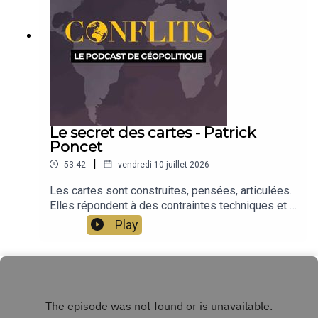
Le secret des cartes - Patrick
Poncet
|
53:42
vendredi 10 juillet 2026
Les cartes sont construites, pensées, articulées.
Elles répondent à des contraintes techniques et à
des visions politiques. Ce sont ces secrets des
Play
cartes, et leurs méthodes de fabrication, que
présente Patrick Poncet, à partir de l'étude de
plusieurs cartes de Conflits. Patrick Poncet est
géographe et cartographe. Il est le concepteur
des cartes de Conflits avec Séverine Germain.
Émission présentée par Jean-Baptiste Noé