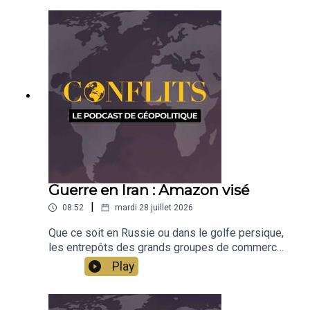
Mihaely revient sur les débats autour de la nation.
Émission présentée par Jean-Baptiste Noé
Guerre en Iran : Amazon visé
|
08:52
mardi 28 juillet 2026
Que ce soit en Russie ou dans le golfe persique,
les entrepôts des grands groupes de commerce
sont dorénavant visés. Pourquoi une telle
Play
stratégie et qu'est-ce que cela dit de la guerre en
cours ? Analyse de Jean-Baptiste Noé