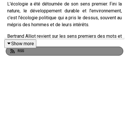
L'écologie a été détournée de son sens premier. Fini la
nature, le développement durable et l'environnement,
c'est l'écologie politique qui a pris le dessus, souvent au
mépris des hommes et de leurs intérêts.
Bertrand Alliot revient sur les sens premiers des mots et
la façon dont l'écologie a été détournée au profit de
Show more
combats politiques.
RSS
Émission présentée par Jean-Baptiste Noé