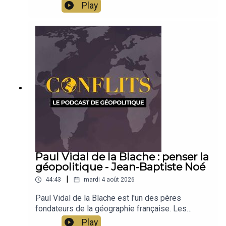
comprendre le fonctionnement du trafic de
Play
migrants. Venus d’Éthiopie et d’Érythrée, les
migrants traversent la mer Rouge pour rejoindre
le Yémen. Entre difficultés et fonctionnements
économiques, Alexandre Lauret raconte le
fonctionnement de cette activité. Émission
présentée par Jean-Baptiste Noé
Paul Vidal de la Blache : penser la
géopolitique - Jean-Baptiste Noé
|
44:43
mardi 4 août 2026
Paul Vidal de la Blache est l'un des pères
fondateurs de la géographie française. Les
concepts qu'il a développés, la méthode qu'il a
Play