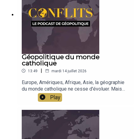
Géopolitique du monde
catholique
|
13:49
mardi 14 juillet 2026
Europe, Amériques, Afrique, Asie, la géographie
du monde catholique ne cesse d'évoluer. Mais
derrière les nombres et les masses
Play
démographiques, c'est aussi l'influence qui se
dessine, à travers les médias, les universités, les
lieux de création intellectuelle.Émission de Jean-
Baptiste Noé