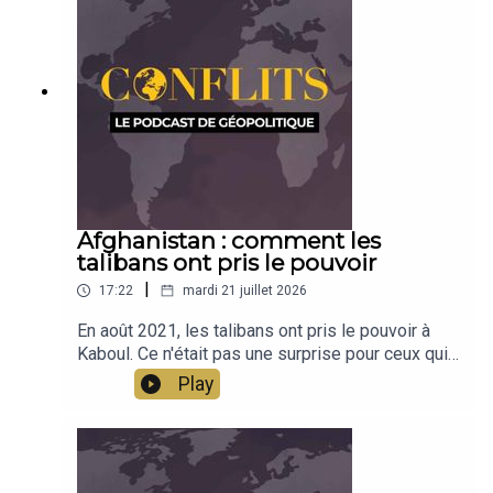
émission pour les découvrir et les appréhender
avec Céline Bayou. Émission présentée par Jean-
Baptiste Noé
Afghanistan : comment les
talibans ont pris le pouvoir
|
17:22
mardi 21 juillet 2026
En août 2021, les talibans ont pris le pouvoir à
Kaboul. Ce n'était pas une surprise pour ceux qui
connaissent le pays et qui avaient étudié son
Play
évolution. En deux cartes, Jean-Baptiste Noé
revient sur ce basculement et montre comment la
cartographie décisionnelle permet d'étoffer
l'analyse géopolitique.