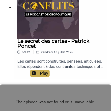
Le secret des cartes - Patrick
Poncet
|
53:42
vendredi 10 juillet 2026
Les cartes sont construites, pensées, articulées.
Elles répondent à des contraintes techniques et à
des visions politiques. Ce sont ces secrets des
Play
cartes, et leurs méthodes de fabrication, que
présente Patrick Poncet, à partir de l'étude de
plusieurs cartes de Conflits. Patrick Poncet est
géographe et cartographe. Il est le concepteur
des cartes de Conflits avec Séverine Germain.
Émission présentée par Jean-Baptiste Noé