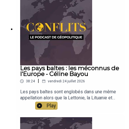
Les pays baltes : les méconnus de
l'Europe - Céline Bayou
|
38:24
vendredi 24 juillet 2026
Les pays baltes sont englobés dans une même
appellation alors que la Lettonie, la Lituanie et
l'Estonie sont des pays très différents, par la
Play
langue, la culture, la religion. Indépendants depuis
1991, ces pays développent leurs singularités
sur les rives de la Baltique, à proximité du grand
voisin russe et dans le giron de l'Europe. Une