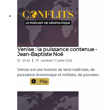
Venise : la puissance contenue -
Jean-Baptiste Noé
|
30:44
vendredi 17 juillet 2026
Venise est une histoire de terre maîtrisée, de
puissance économique et militaire, de puissance
culturelle. Jean-Baptiste Noé raconte l'histoire de
Play
Venise, terre de capitalisme et réflexion pour
l'Europe.