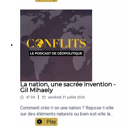
utilisée permettent encore aujourd'hui de penser
la géopolitique. Découverte avec Jean-Baptiste
Noé
La nation, une sacrée invention -
Gil Mihaely
|
47:04
vendredi 31 juillet 2026
Comment crée-t-on une nation ? Repose-t-elle
sur des éléments naturels ou bien est-elle la
conséquence d'une invention et d'une
Play
construction au fil de l'histoire ? L'historien Gil