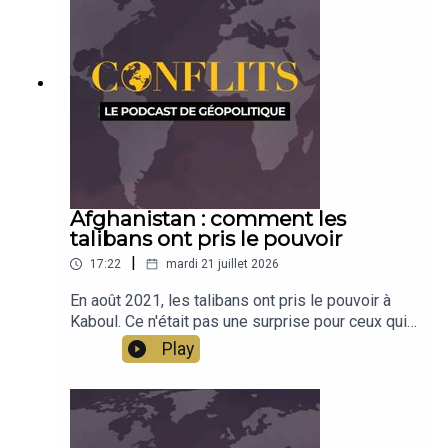
émission pour les découvrir et les appréhender
avec Céline Bayou. Émission présentée par Jean-
Baptiste Noé
Afghanistan : comment les
talibans ont pris le pouvoir
|
17:22
mardi 21 juillet 2026
En août 2021, les talibans ont pris le pouvoir à
Kaboul. Ce n'était pas une surprise pour ceux qui
connaissent le pays et qui avaient étudié son
Play
évolution. En deux cartes, Jean-Baptiste Noé
revient sur ce basculement et montre comment la
cartographie décisionnelle permet d'étoffer
l'analyse géopolitique.