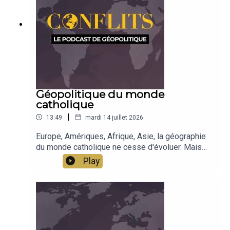
Géopolitique du monde
catholique
|
13:49
mardi 14 juillet 2026
Europe, Amériques, Afrique, Asie, la géographie
du monde catholique ne cesse d'évoluer. Mais
derrière les nombres et les masses
Play
démographiques, c'est aussi l'influence qui se
dessine, à travers les médias, les universités, les
lieux de création intellectuelle.Émission de Jean-
Baptiste Noé