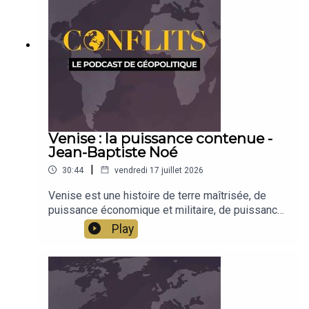
Venise : la puissance contenue -
Jean-Baptiste Noé
|
30:44
vendredi 17 juillet 2026
Venise est une histoire de terre maîtrisée, de
puissance économique et militaire, de puissance
culturelle. Jean-Baptiste Noé raconte l'histoire de
Play
Venise, terre de capitalisme et réflexion pour
l'Europe.