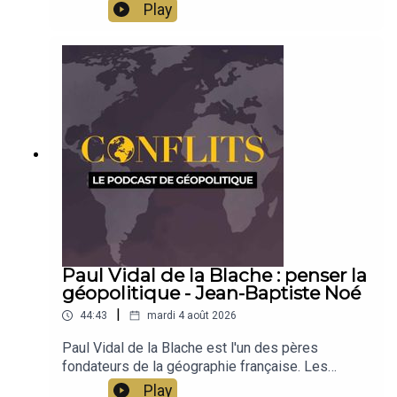
comprendre le fonctionnement du trafic de
Play
migrants. Venus d’Éthiopie et d’Érythrée, les
migrants traversent la mer Rouge pour rejoindre
le Yémen. Entre difficultés et fonctionnements
économiques, Alexandre Lauret raconte le
fonctionnement de cette activité. Émission
présentée par Jean-Baptiste Noé
Paul Vidal de la Blache : penser la
géopolitique - Jean-Baptiste Noé
|
44:43
mardi 4 août 2026
Paul Vidal de la Blache est l'un des pères
fondateurs de la géographie française. Les
concepts qu'il a développés, la méthode qu'il a
Play