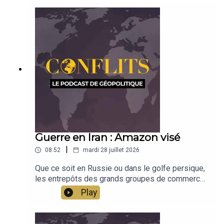
Mihaely revient sur les débats autour de la nation.
Émission présentée par Jean-Baptiste Noé
Guerre en Iran : Amazon visé
|
08:52
mardi 28 juillet 2026
Que ce soit en Russie ou dans le golfe persique,
les entrepôts des grands groupes de commerce
sont dorénavant visés. Pourquoi une telle
Play
stratégie et qu'est-ce que cela dit de la guerre en
cours ? Analyse de Jean-Baptiste Noé