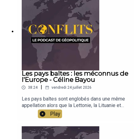
Les pays baltes : les méconnus de
l'Europe - Céline Bayou
|
38:24
vendredi 24 juillet 2026
Les pays baltes sont englobés dans une même
appellation alors que la Lettonie, la Lituanie et
l'Estonie sont des pays très différents, par la
Play
langue, la culture, la religion. Indépendants depuis
1991, ces pays développent leurs singularités
sur les rives de la Baltique, à proximité du grand
voisin russe et dans le giron de l'Europe. Une