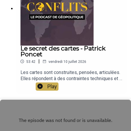
Le secret des cartes - Patrick
Poncet
|
53:42
vendredi 10 juillet 2026
Les cartes sont construites, pensées, articulées.
Elles répondent à des contraintes techniques et à
des visions politiques. Ce sont ces secrets des
Play
cartes, et leurs méthodes de fabrication, que
présente Patrick Poncet, à partir de l'étude de
plusieurs cartes de Conflits. Patrick Poncet est
géographe et cartographe. Il est le concepteur
des cartes de Conflits avec Séverine Germain.
Émission présentée par Jean-Baptiste Noé