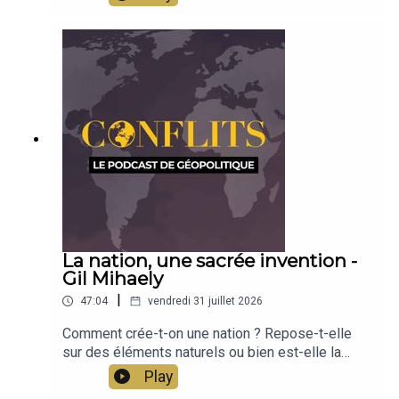
utilisée permettent encore aujourd'hui de penser
la géopolitique. Découverte avec Jean-Baptiste
Noé
La nation, une sacrée invention -
Gil Mihaely
|
47:04
vendredi 31 juillet 2026
Comment crée-t-on une nation ? Repose-t-elle
sur des éléments naturels ou bien est-elle la
conséquence d'une invention et d'une
Play
construction au fil de l'histoire ? L'historien Gil