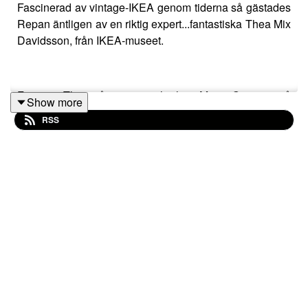
Fascinerad av vintage-IKEA genom tiderna så gästades
Repan äntligen av en riktig expert...fantastiska Thea Mix
Davidsson, från IKEA-museet.
Förutom Thea så var även härliga Maria Gynning på
Show more
plats och vi pratade om möbelvaruhuset i kvadrat!
RSS
Visste du att Bengt Ruda inte bara gjorde supersnygga
möbler för IKEA utan även lampor?
Thea tar oss genom årtionde för årtionde och vi hinner
prata om de mest kända formgivarna.
Thea drömmer om bestick i vågor och 90-talstallrikar,
Maria bestämmer att det blir besök på museet samt
håller hårt i sina kaffeskedar från IKEA och Annika slog
till på en lampa i "Stockholm"-serien på en loppis utan