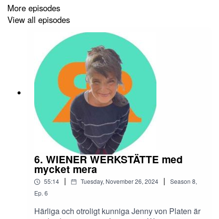
More episodes
att ha testat den först...
View all episodes
Vi reser i tiden från "Ivar" till "Cavelli"!
Hjärtligt välkommen!
6. WIENER WERKSTÄTTE med
mycket mera
|
|
55:14
Tuesday, November 26, 2024
Season
8
,
Ep.
6
Härliga och otroligt kunniga Jenny von Platen är