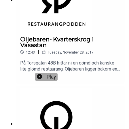
Oljebaren- Kvarterskrog i
Vasastan
|
12:43
Tuesday, November 28, 2017
På Torsgatan 48B hittar ni en gömd och kanske
lite glömd restaurang. Oljebaren ligger bakom en
busshållplats och kanske inte det första man
Play
tänker på när man ska välja restaurang. Men om
man bara vill sladda in för lite avslappnat käk
någon dag mitt i veckan. Gå hit! Trevlig lokal och
bra mat!