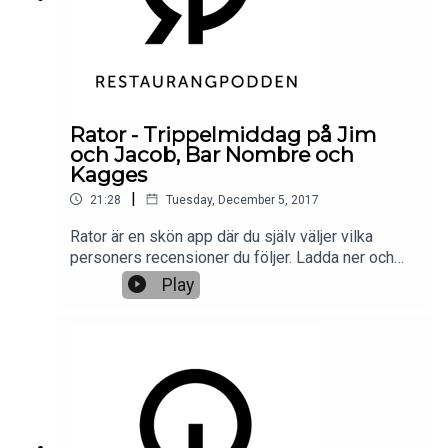
Rator - Trippelmiddag på Jim
och Jacob, Bar Nombre och
Kagges
|
21:28
Tuesday, December 5, 2017
Rator är en skön app där du själv väljer vilka
personers recensioner du följer. Ladda ner och
kör! Och lyssna på vad vi tycker!
Play