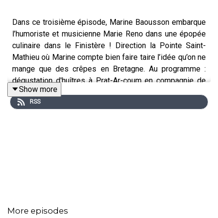
Dans ce troisième épisode, Marine Baousson embarque
l’humoriste et musicienne Marie Reno dans une épopée
culinaire dans le Finistère ! Direction la Pointe Saint-
Mathieu où Marine compte bien faire taire l’idée qu’on ne
mange que des crêpes en Bretagne. Au programme :
dégustation d'huîtres à Prat-Ar-coum en compagnie de
Show more
Caroline Madec, ostréicultrice passionnée, visite à la
RSS
ferme de Kerinou guidée par le joyeux éleveur et
maraîcher Jean-Marc Hobe, puis exploration de la
gastronomie bretonne en compagnie de Nolwenn Corre,
chef étoilée à l’Hostellerie de la Pointe Saint Mathieu,
histoire de ne pas rentrer le ventre vide … Une cuisine en
circuit-court et respectueuse de l’environnement et des
hommes, c’est aussi ça la gastronomie bretonne !
More episodes
Marine Baousson est humoriste et podcasteuse.