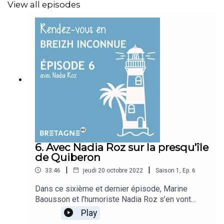
View all episodes
D’ailleurs, vous la connaissez sans doute pour son
podcast Vulgaire, mais elle est aussi et surtout
Bretonne. Et ses potes comédiens ont plein de clichés
sur la région ! Elle a donc voulu les emmener à l'aventure
sur ses terres pour briser ces clichés. Ça s'appelle
"Rendez en Breizh inconnue", c'est un podcast en 6
épisodes, disponible sur toutes les plateformes.
6. Avec Nadia Roz sur la presqu'île
de Quiberon
Rendez-vous en Breizh inconnue est un podcast de
|
|
Tourisme Bretagne
33:46
jeudi 20 octobre 2022
Saison
1
,
Ep.
6
Dans ce sixième et dernier épisode, Marine
Baousson et l’humoriste Nadia Roz s’en vont
explorer les côtes sauvages bretonnes. Direction
Animé par Marine Baousson
Play
la presqu’île de Quiberon qui regorge d’activités…