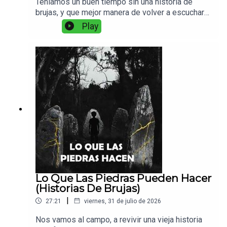
Teniamos un buen tiempo sin una historia de
brujas, y que mejor manera de volver a escuchar
sobre ellas con este intrigante y macabro
Play
recuerdo de una chica que vivio con una bruja.
Lo Que Las Piedras Pueden Hacer
(Historias De Brujas)
|
27:21
viernes, 31 de julio de 2026
Nos vamos al campo, a revivir una vieja historia