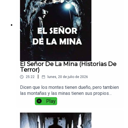
El Señor De La Mina (Historias De
Terror)
|
25:22
lunes, 20 de julio de 2026
Dicen que los montes tienen dueño, pero tambien
las montañas y las minas tienen sus propios
dueños y reglas a seguir, y cuidado de
Play
romperlas...