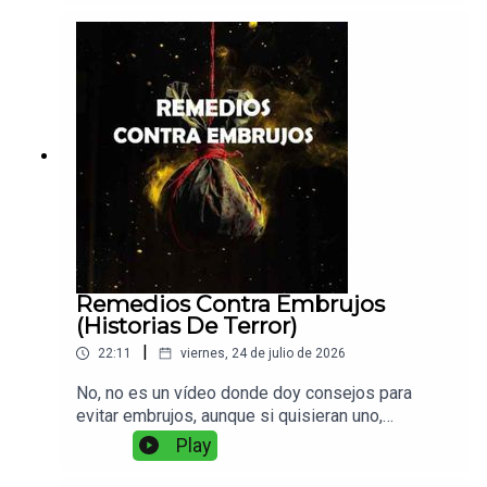
Remedios Contra Embrujos
(Historias De Terror)
|
22:11
viernes, 24 de julio de 2026
No, no es un vídeo donde doy consejos para
evitar embrujos, aunque si quisieran uno,
adelante, dejenlo saber en los comentarios. La
Play
historia, es de brujería y al saber quien es uno de
los personajes sabran por que el nombre de esta