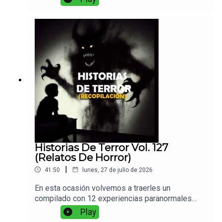
Historias De Terror Vol. 127
(Relatos De Horror)
|
41:50
lunes, 27 de julio de 2026
En esta ocasión volvemos a traerles un
compilado con 12 experiencias paranormales
variadas entre si. Disfruten de su café caliente y
Play
no olviden dejar un comentario o me gusta.