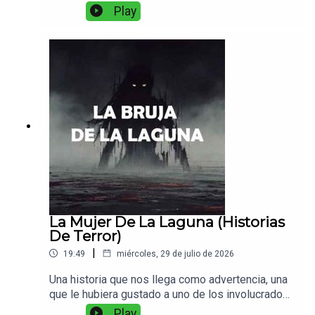
campos, a la sierra, a escuchar sobre una
Play
misteriosa criatura que acecha en las noches...
La Mujer De La Laguna (Historias
De Terror)
|
19:49
miércoles, 29 de julio de 2026
Una historia que nos llega como advertencia, una
que le hubiera gustado a uno de los involucrados
con esa misteriosa mujer de la laguna.
Play