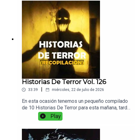
historia.
Historias De Terror Vol. 126
|
33:39
miércoles, 22 de julio de 2026
En esta ocasión tenemos un pequeño compilado
de 10 Historias De Terror para esta mañana, tarde
o noche. Ponganse sus audifonos, preparen un
Play
buen café para escuchar Relatos De Horror.