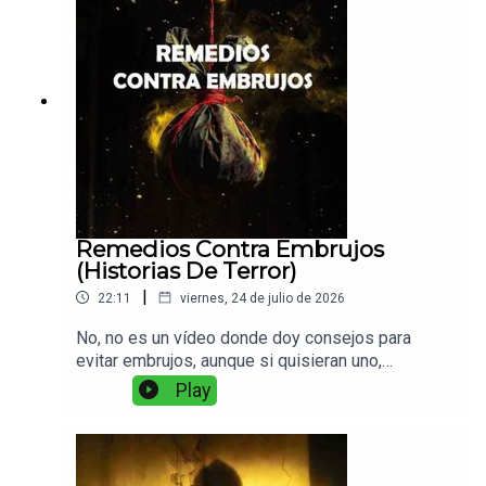
Remedios Contra Embrujos
(Historias De Terror)
|
22:11
viernes, 24 de julio de 2026
No, no es un vídeo donde doy consejos para
evitar embrujos, aunque si quisieran uno,
adelante, dejenlo saber en los comentarios. La
Play
historia, es de brujería y al saber quien es uno de
los personajes sabran por que el nombre de esta
historia.