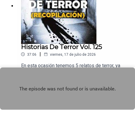
Historias De Terror Vol. 125
|
37:06
viernes, 17 de julio de 2026
En esta ocasión tenemos 5 relatos de terror, ya
sea para su mañana, tarde o noche, hay unas
historias muy interesantes de platicar en los
Play
comentarios.