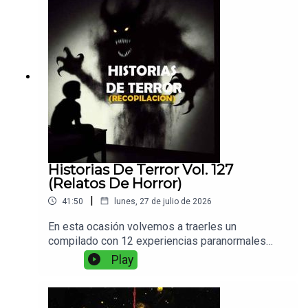
Historias De Terror Vol. 127
(Relatos De Horror)
|
41:50
lunes, 27 de julio de 2026
En esta ocasión volvemos a traerles un
compilado con 12 experiencias paranormales
variadas entre si. Disfruten de su café caliente y
Play
no olviden dejar un comentario o me gusta.