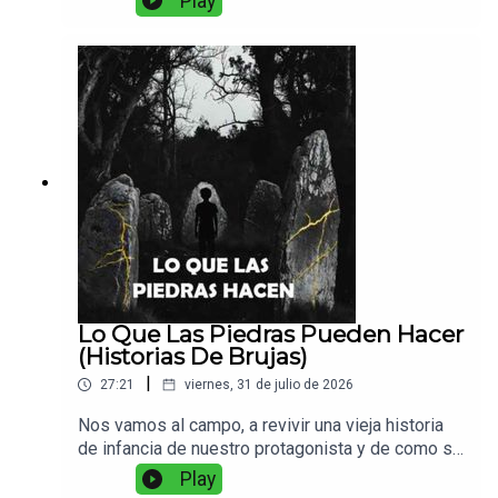
Play
recuerdo de una chica que vivio con una bruja.
Lo Que Las Piedras Pueden Hacer
(Historias De Brujas)
|
27:21
viernes, 31 de julio de 2026
Nos vamos al campo, a revivir una vieja historia
de infancia de nuestro protagonista y de como se
le enseño a hacer algunas cosas interesantes
Play
con simples rocas...