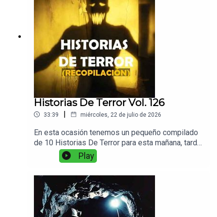
Historias De Terror Vol. 126
|
33:39
miércoles, 22 de julio de 2026
En esta ocasión tenemos un pequeño compilado
de 10 Historias De Terror para esta mañana, tarde
o noche. Ponganse sus audifonos, preparen un
Play
buen café para escuchar Relatos De Horror.