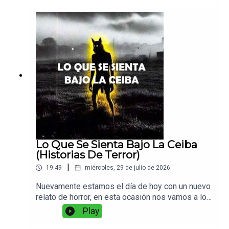
Lo Que Se Sienta Bajo La Ceiba
(Historias De Terror)
|
19:49
miércoles, 29 de julio de 2026
Nuevamente estamos el día de hoy con un nuevo
relato de horror, en esta ocasión nos vamos a los
campos, a la sierra, a escuchar sobre una
Play
misteriosa criatura que acecha en las noches...