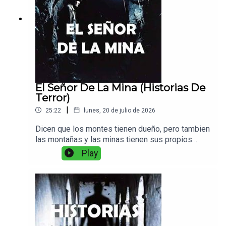
El Señor De La Mina (Historias De
Terror)
|
25:22
lunes, 20 de julio de 2026
Dicen que los montes tienen dueño, pero tambien
las montañas y las minas tienen sus propios
dueños y reglas a seguir, y cuidado de
Play
romperlas...