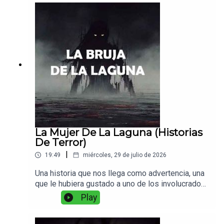
La Mujer De La Laguna (Historias
De Terror)
|
19:49
miércoles, 29 de julio de 2026
Una historia que nos llega como advertencia, una
que le hubiera gustado a uno de los involucrados
con esa misteriosa mujer de la laguna.
Play