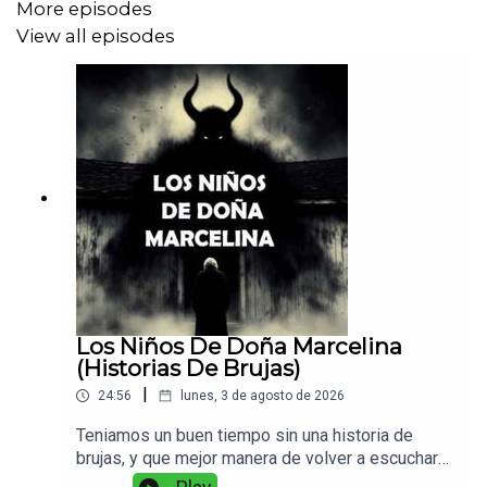
More episodes
View all episodes
Los Niños De Doña Marcelina
(Historias De Brujas)
|
24:56
lunes, 3 de agosto de 2026
Teniamos un buen tiempo sin una historia de
brujas, y que mejor manera de volver a escuchar
sobre ellas con este intrigante y macabro