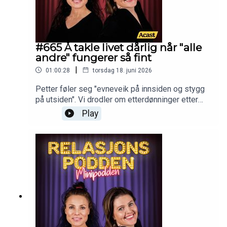
#665 Å takle livet dårlig når "alle
andre" fungerer så fint
|
01:00:28
torsdag 18. juni 2026
Petter føler seg "evneveik på innsiden og stygg
på utsiden". Vi drodler om etterdønninger etter
psykisk vold, og vi har fått det beste tipset til
Play
"hemmelig hilsen".