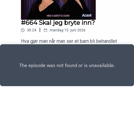
#664 Skal jeg bryte inn?
|
30:24
mandag 15. juni 2026
Hva gjør man når man ser et barn bli behandlet
uhensiktsmessig?
Play
Copyright
Relasjonspodden
Hosted with ❤️ by
Acast