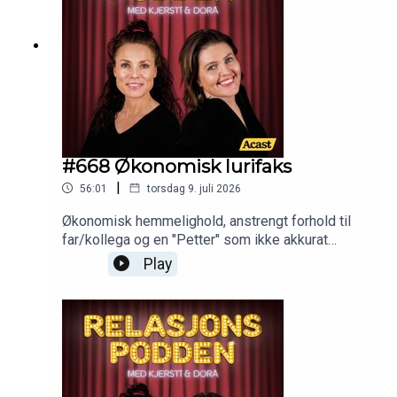
#668 Økonomisk lurifaks
|
56:01
torsdag 9. juli 2026
Økonomisk hemmelighold, anstrengt forhold til
far/kollega og en "Petter" som ikke akkurat
skinner på forpliktelsesfronten.
Play