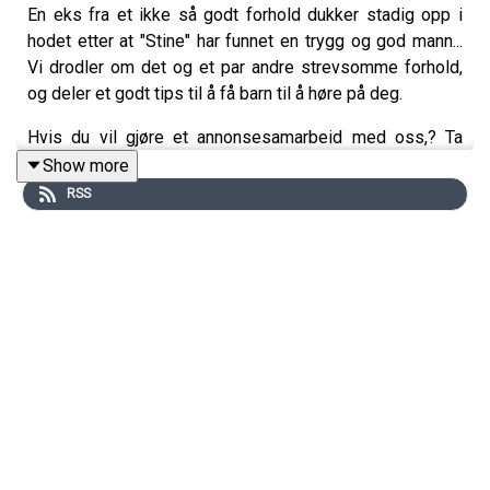
En eks fra et ikke så godt forhold dukker stadig opp i
hodet etter at "Stine" har funnet en trygg og god mann...
Vi drodler om det og et par andre strevsomme forhold,
og deler et godt tips til å få barn til å høre på deg.
Hvis du vil gjøre et annonsesamarbeid med oss,? Ta
gjerne kontakt med vår salgssamarbeidspartner Acast.
Show more
salg@acast.com
RSS