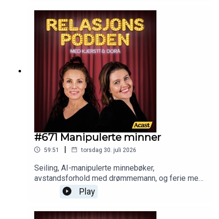
#671 Manipulerte minner
|
59:51
torsdag 30. juli 2026
Seiling, AI-manipulerte minnebøker,
avstandsforhold med drømmemann, og ferie med
den vanskelige mora.
Play