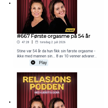
#667 Første orgasme på 54 år
|
47:28
torsdag 2. juli 2026
Stine var 54 år da hun fikk sin første orgasme -
ikke med mannen sin.... 8 av 10 venner advarer
"Stine" mot den nye kjæresten. Og detaljer fra
Play
Doras islandske familiefeire.