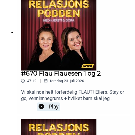
#670 Flau Flauesen 1 og 2
|
47:19
torsdag 23. juli 2026
Vi skal noe helt forferdelig FLAUT! Ellers: Stay or
go, venninnnegrums + hvilket barn skal jeg
skuffe?
Play