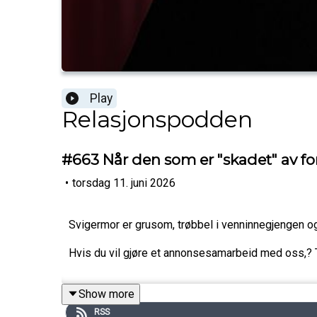
Play
Relasjonspodden
#663 Når den som er "skadet" av for
•
torsdag 11. juni 2026
Svigermor er grusom, trøbbel i venninnegjengen o
Hvis du vil gjøre et annonsesamarbeid med oss,?
Show more
RSS