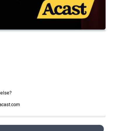
lelse?
@acast.com