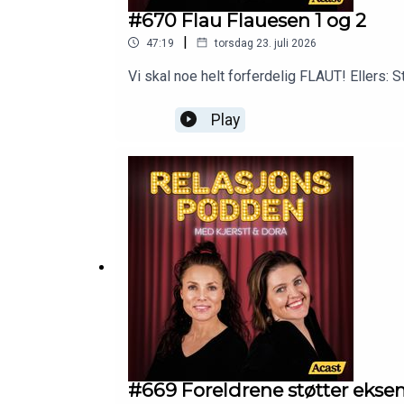
#670 Flau Flauesen 1 og 2
|
47:19
torsdag 23. juli 2026
Vi skal noe helt forferdelig FLAUT! Ellers: 
Play
#669 Foreldrene støtter ekse