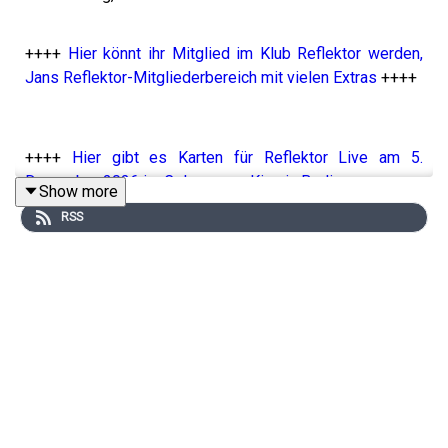
++++
Hier könnt ihr Mitglied im Klub Reflektor werden,
Jans Reflektor-Mitgliederbereich mit vielen Extras
++++
++++
Hier gibt es Karten für Reflektor Live am 5.
Dezember 2026 im Colosseum-Kino in Berlin
++++
Show more
RSS
Dies ist der zweite Teil des Gesprächs. Wenn ihr den
ersten Teil noch nicht gehört habt, fangt am besten dort
an!