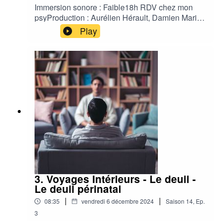
Immersion sonore : Faible18h RDV chez mon
psyProduction : Aurélien Hérault, Damien Maric,
Jean François TinardChargée de production :
Play
Agathe LedeinAuteur : Danaë Holler et Solène
EkizianComédien : Benoit AllemaneStudio :
Contrechamp Studio Habillage Sonore :
Contrechamp Studio
3. Voyages Intérieurs - Le deuil -
Le deuil périnatal
|
|
08:35
vendredi 6 décembre 2024
Saison
14
,
Ep.
3