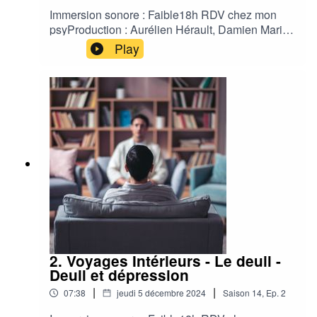
Immersion sonore : Faible18h RDV chez mon
psyProduction : Aurélien Hérault, Damien Maric,
Jean François TinardChargée de production :
Play
Agathe LedeinAuteur : Danaë Holler et Solène
EkizianComédien : Benoit AllemaneStudio :
Contrechamp Studio Habillage Sonore :
Contrechamp Studio
2. Voyages Intérieurs - Le deuil -
Deuil et dépression
|
|
07:38
jeudi 5 décembre 2024
Saison
14
,
Ep.
2