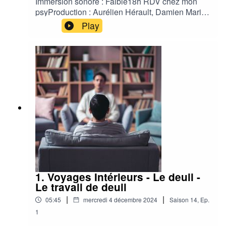
Immersion sonore : Faible18h RDV chez mon
psyProduction : Aurélien Hérault, Damien Maric,
Jean François TinardChargée de production :
Play
Agathe LedeinAuteur : Danaë Holler et Solène
EkizianComédien : Benoit AllemaneStudio :
Contrechamp Studio Habillage Sonore :
Contrechamp Studio
1. Voyages Intérieurs - Le deuil -
Le travail de deuil
|
|
05:45
mercredi 4 décembre 2024
Saison
14
,
Ep.
1