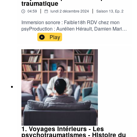
traumatique
|
|
04:59
lundi 2 décembre 2024
Saison
13
,
Ep.
2
Immersion sonore : Faible18h RDV chez mon
psyProduction : Aurélien Hérault, Damien Maric,
Jean François TinardChargée de production :
Play
Agathe LedeinAuteur : Danaë Holler et Solène
EkizianComédien : Benoit AllemaneStudio :
Contrechamp Studio Habillage Sonore :
Contrechamp Studio
1. Voyages Intérieurs - Les
psychotraumatismes - Histoire du