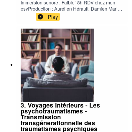
Immersion sonore : Faible18h RDV chez mon
psyProduction : Aurélien Hérault, Damien Maric,
Jean François TinardChargée de production :
Play
Agathe LedeinAuteur : Danaë Holler et Solène
EkizianComédien : Benoit AllemaneStudio :
Contrechamp Studio Habillage Sonore :
Contrechamp Studio
3. Voyages Intérieurs - Les
psychotraumatismes -
Transmission
transgénerationnelle des
traumatismes psychiques