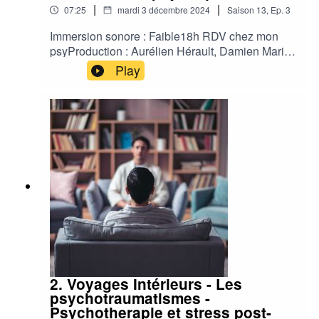
|
|
07:25
mardi 3 décembre 2024
Saison
13
,
Ep.
3
Immersion sonore : Faible18h RDV chez mon
psyProduction : Aurélien Hérault, Damien Maric,
Jean François TinardChargée de production :
Play
Agathe LedeinAuteur : Danaë Holler et Solène
EkizianComédien : Benoit AllemaneStudio :
Contrechamp Studio Habillage Sonore :
Contrechamp Studio
2. Voyages Intérieurs - Les
psychotraumatismes -
Psychotherapie et stress post-