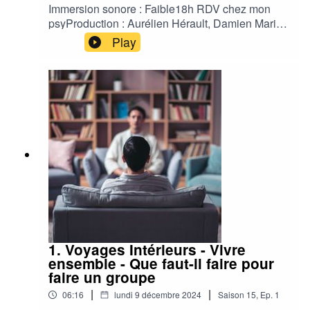
Immersion sonore : Faible18h RDV chez mon
psyProduction : Aurélien Hérault, Damien Maric,
Jean François TinardChargée de production :
Play
Agathe LedeinAuteur : Danaë Holler et Solène
EkizianComédien : Benoit AllemaneStudio :
Contrechamp Studio Habillage Sonore :
Contrechamp Studio
1. Voyages Intérieurs - Vivre
ensemble - Que faut-il faire pour
faire un groupe
|
|
06:16
lundi 9 décembre 2024
Saison
15
,
Ep.
1