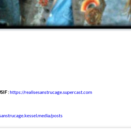
SIF
:
https://realisesanstrucage.supercast.com
esanstrucage.kessel.media/posts