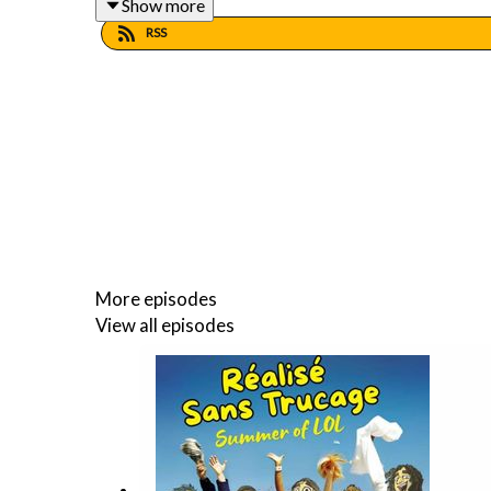
Show more
🎬
Le film du jour :
RSS
🎥 Durant toute sa période hollywoodienne, le cinéa
avec
Hair
, adaptation désabusée de la comédie m
Potemkine Films et Arcadès.
----------------------------------------------------------
More episodes
View all episodes
🔔
Abonne-toi
pour ne rien rater, et laisse-nous une 
Bonne écoute ! 🎧