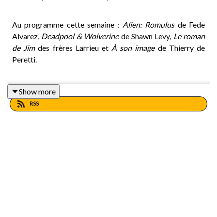
Au programme cette semaine :
Alien: Romulus
de Fede
Alvarez,
Deadpool & Wolverine
de Shawn Levy,
Le roman
de Jim
des frères Larrieu et
À son image
de Thierry de
Peretti.
Show more
Mais aussi
The Crow
de Rupert Sanders,
Mi Bestia
de
RSS
Camila Beltrán,
Hit Man
de Richard Linklater et
Rebel
Ridge
de Jeremy Saulnier.
Bonne écoute !
------------------------------------------------------------------
--------