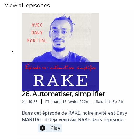
View all episodes
26. Automatiser, simplifier
|
|
40:23
mardi 17 février 2026
Saison
6
,
Ep.
26
Dans cet épisode de RAKE, notre invité est Davy
MARTIAL. Il déjà venu sur RAKE dans l’épisode
14. Aujourd’hui, nous parlons d’automatisation.
Play
C’est une question qu’un Directeur marketing se