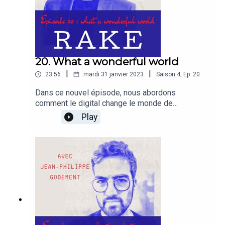
20. What a wonderful world
|
|
23:56
mardi 31 janvier 2023
Saison
4
,
Ep.
20
Dans ce nouvel épisode, nous abordons
comment le digital change le monde de
l'entreprise. Avec Arnaud CONSTANCIAS nous
Play
échangeons sur le management via les outils
digitaux