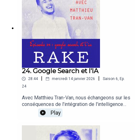
pertinente pour l'année qui s'ouvre.
24. Google Search et l'IA
|
|
28:44
mercredi 14 janvier 2026
Saison
6
,
Ep.
24
Avec Matthieu Tran-Van, nous échangeons sur les
conséquences de l'intégration de l'intelligence
artificielle dans le Search de Google. Quelles sont
Play
les impacts sur les campagnes marketing ?
Comment les combiner avec une stratégie sur les
réseaux sociaux ? Faut-il quitter Google Search
pour ChatGPT ? L'un des meilleurs consultants de