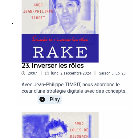
Google Ads nous donne ses conseils pour
développer une stratégie digitale valable.
23. Inverser les rôles
|
|
29:07
lundi 2 septembre 2024
Saison
5
,
Ep.
23
Avec Jean-Philippe TIMSIT, nous abordons le
cœur d'une stratégie digitale avec des concepts
simples comme l'audience ou la
Play
communauté.Nous expliquons comment le
marketing de la demande bouleverse l'analyse
stratégique d'une entreprise.Nous analysons le
rôle crucial de l'analyse des émotions pour
construire une offre.Nous concluons sur la
nécessité pour les entreprises de posséder leur