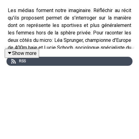
Les médias forment notre imaginaire. Réfléchir au récit
qu'ils proposent permet de s'interroger sur la manière
dont on représente les sportives et plus généralement
les femmes hors de la sphère privée. Pour raconter les
deux côtés du micro: Léa Sprunger, championne d'Europe
de 400m haie et Lucie Schoch, sociologue spécialiste du
Show more
sport et des médias à l'Université de Lausanne
RSS