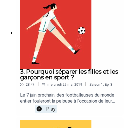
place des femmes dans l'armée, racontent ce que
l’usage de la force apprend aux sportives et plus
largement, aux citoyennes
3. Pourquoi séparer les filles et les
garçons en sport ?
|
|
28:47
mercredi 29 mai 2019
Saison
1
,
Ep.
3
Le 7 juin prochain, des footballeuses du monde
entier fouleront la pelouse à l'occasion de leur
Coupe du Monde. L'occasion de se demander
Play
comment et pourquoi une compétition mixte, au
cours de laquelle hommes et femmes joueraient
ensemble, nous semble si difficile à envisager.