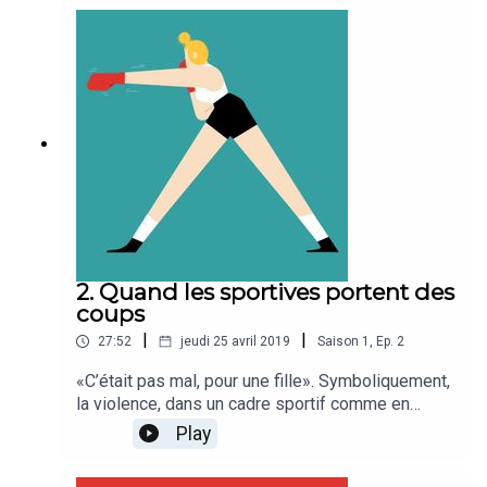
Clavien, ancienne championne de karaté devenue
bodybuildeuse, et Gianni Haver, historien et
sociologue spécialiste des images et des
médias, racontent la lente évolution des idéaux
de beauté
2. Quand les sportives portent des
coups
|
|
27:52
jeudi 25 avril 2019
Saison
1
,
Ep.
2
«C’était pas mal, pour une fille». Symboliquement,
la violence, dans un cadre sportif comme en
dehors, appartient aux hommes. La boxeuse
Play
Anaïs Kistler, cinq fois championne de Suisse, et
la sociologue Stéphanie Monay, qui travaille sur la