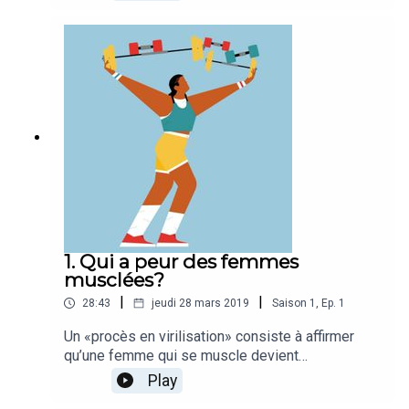
poussière aux clichés qui collent aux basques
des sportives. Une série audio proposée par
Pascaline Sordet et produite par Célia Héron.
1. Qui a peur des femmes
musclées?
|
|
28:43
jeudi 28 mars 2019
Saison
1
,
Ep.
1
Un «procès en virilisation» consiste à affirmer
qu’une femme qui se muscle devient
masculine. Aujourd’hui pourtant, le muscle féminin
Play
est mieux accepté, parfois même valorisé. Fanny