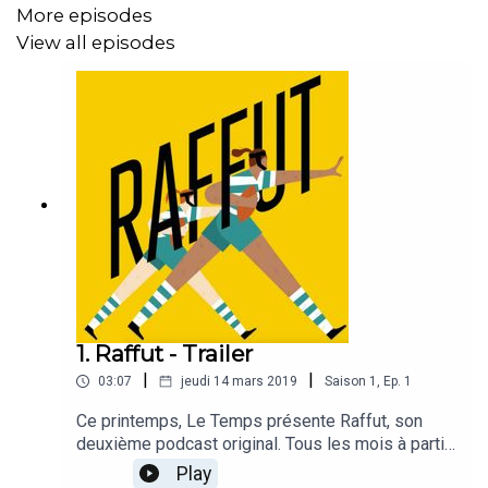
More episodes
View all episodes
1. Raffut - Trailer
|
|
03:07
jeudi 14 mars 2019
Saison
1
,
Ep.
1
Ce printemps, Le Temps présente Raffut, son
deuxième podcast original. Tous les mois à partir
du vendredi 29 mars, Raffut fera mordre la
Play