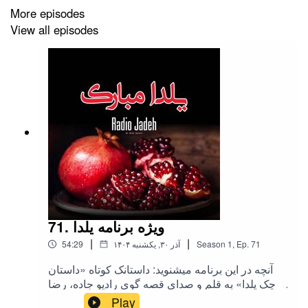
More episodes
View all episodes
71. ویژه برنامه یلدا
|
|
71
Ep.
,
1
Season
۱۴۰۴ آذر ۳۰, یکشنبه
54:29
آنچه در این برنامه میشنوید: داستانک کوتاه «داستان
کوچک یلدا» به قلم و صدای قصه گوی رادیو جاده، رضا
صفوی / دوئت پیانو و آواز با نام «ای کاش» ترانه و
Play