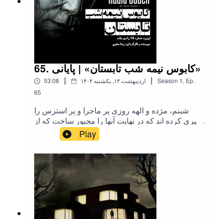
65. کابوس نیمه شب تابستان» | پایانی»
|
|
Ep.
,
1
Season
۱۴۰۴ اردیبهشت ۱۴, یکشنبه
53:08
65
شبنم، مژده و الهه روزی پر ماجرا و پر استرس را
سپری کرده اند که در نهایت آنها را مجبور ساخت که از
پلیس تقاضای کمک کنند. دختران که پس از سپری
Play
کردن ساعتها اضطراب و دلهره، تازه آرامشی پیدا
کرده اند و قصد خوابیدن داشتند، با هشدار الهه مبنی بر
حضور فردی در داخل ویلا روبرو میشوند که در
ادامه...!!؟