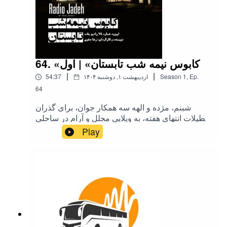
64. «کابوس نیمه شب تابستان» | اول
|
|
Ep.
,
1
Season
۱۴۰۴ اردیبهشت ۱, دوشنبه
54:37
64
شبنم، مژده و الهه سه همکار جوان، برای گذران
تعطیلات انتهای هفته، به ویلایی مجلل و آرام در ساحلی
متروکه و دور از دسترس رفته اند و از لحظات خود
Play
لذت میبرند، اما بدشانسی های عجیب و دور از انتظار،
رفته رفته این حقیقت را آشکار میکند که...!!!؟