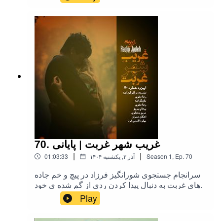
آهنگ از امیرحسین ساعتی و همراهی پیانوی رضا
صفوی / گفتگوی یلدایی با «پژمان نصیری شرف»
نویسنده و فعال حوزه ی نشر و کتاب.
70. غریب شهر غربت | پایانی
|
|
70
Ep.
,
1
Season
۱۴۰۴ آذر ۲, یکشنبه
01:03:33
سرانجام جستجوی شورانگیز فرزاد در پیچ و خم جاده
های غربت به دنبال پیدا کردن ردی از گم شده ی خود.
Play