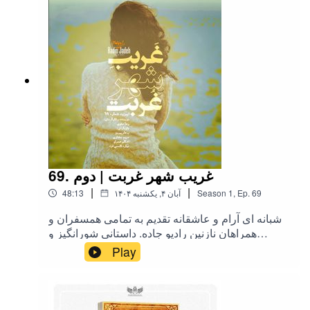
69. غریب شهر غربت | دوم
|
|
69
Ep.
,
1
Season
۱۴۰۴ آبان ۴, یکشنبه
48:13
شبانه ای آرام و عاشقانه تقدیم به تمامی همسفران و
همراهان نازنین رادیو جاده. داستانی شورانگیز و
عاشقانه از دلهای زخم خورده و دستهای جدا مانده از
Play
یکدیگر. ملودرامی آرام سرشار از آهنگها و ترانه های
آشنا و خاطرانگیز نسلهای سوخته ی ایران زمین.