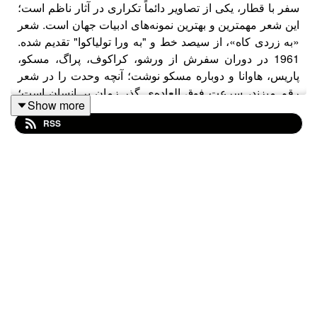
سفر با قطار، یکی از تصاویر دائماً تکراری در آثار ناظم است؛
این شعر مهمترین و بهترین نمونه‌های ادبیات جهان است. شعر
«به زردی کاه»، از سیصد خط و "به ورا تولیاکوا" تقدیم شده.
1961 در دوران سفرش از ورشو، کراکوف، پراگ، مسکو،
پاریس، هاوانا و دوباره مسکو نوشت؛ آنچه وحدت را در شعر
رقم میزند، سرعت فوق العاده‌ی گذر زمان بر انسان است؛
Show more
ریتم قطار و تکرار نقش یک زن که روی تختخواب طبقه زیرین
RSS
کوپه‌ی قطار خوابیده. اشتیاق سیاسی با میل جنسی و وهم و
در رویایی درهم می‌آمیزند؛ و در بخش دوم شعر، زمانی که
ناظم با عابدین دینو، دوست صمیمی‌اش در پاریس درباه‌ی علم
مدرن و عرفان قرون وسطایی بود صحبت میکنند، میتواند
یادآور نثر بلز ساندرار نویسنده‌ی قرن نوزدهمی فرانسوی باشد.
«خوشبختی» را می‌توانی نقاشی کنی عابدین؟
نه تصویر سیب‌ها را بر دستمالی سفید
و نه تصویر مادری را که کودک فرشته‌رویش را