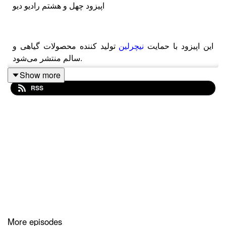
اپیزود چهل و هشتم رادیو دیو
این اپیزود با حمایت
نیچرلین
تولید کننده محصولات گیاهی و
سالم منتشر می‌شود.
Show more
RSS
داستان
نیچرلین
از تولید یک مجصول با کیفیت به انتخاب یک
سبک زندگی متفاوت می‌رسه تا با انتخاب‌هایی کوچک به
تغییرات بزرگ فکر کنیم.
کاور اثری از دیوید هاکنی
از رادیو دیو حمایت کنید
داخل ایران
More episodes
https://hamibash.com/radiodeev