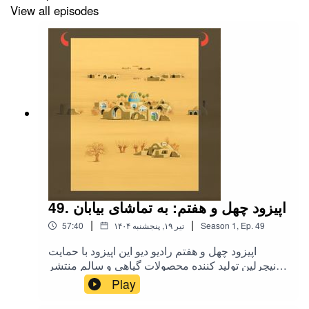
View all episodes
خارج از ایران
https://paypal.me/radiodeev
http://patreon.com/radiodeev
49. اپیزود چهل و هفتم: به تماشای بیابان
|
|
49
Ep.
,
1
Season
۱۴۰۴ تیر ۱۹, پنجشنبه
57:40
اپیزود چهل و هفتم رادیو دیو این اپیزود با حمایت
نیچرلین تولید کننده محصولات گیاهی و سالم منتشر
می‌شود. .سفر نیچرلین از دوستی با دانه‌ها و الهام از
Play
طبیعت آغاز شده، تا به مقصدش، یعنی «یک حال
خوب» برسهکاور از نقاش شهیر ایرانی پرویز کلانتریاز