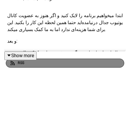
ابتدا میخواهیم برنامه را لایک کنید و اگر هنوز به عضویت کانال
یوتیوب جدال درنیامده‌اید حتما همین لحظه این کار را بکنید. این
برای شما هزینه‌ای ندارد اما به ما کمک بسیاری میکند.
و بعد:
جدال اصرار دارد از هیچ گروه و فرد و نهادی کمک مالی نپذیرد
Show more
و همینطور اصرار شدید دارد تا از هیچ کس تبلیغ نگیرد. حتی از
RSS
انتشارات و کتابفروشی‌ها و نهادهای فرهنگی. چرا که معتقدیم
هرگونه کمک مالی حتی یک ریال و یک دلار باعث این می‌شود
که رسانه وامدار این فرد یا آن فرد و این گروه یا آن گروه شود.
ما می‌خواهیم مستقل بمانیم تا از کسی نترسیم و سخن‌مان از
ترس صاحبان قدرت و ثروت نلرزد و در گفتن چیزی که گمان
می‌کنیم حقیقت دارد تردیدی نکنیم. ما می‌خواهیم شما
مخاطبان عادی با کمترین مبالغ مشترک ما شوید و اجازه دهید
ما این مسیر را برویم.
اگر خارج از کشور هستید با مبلغ اندک پنج دلار در ماه مشترک