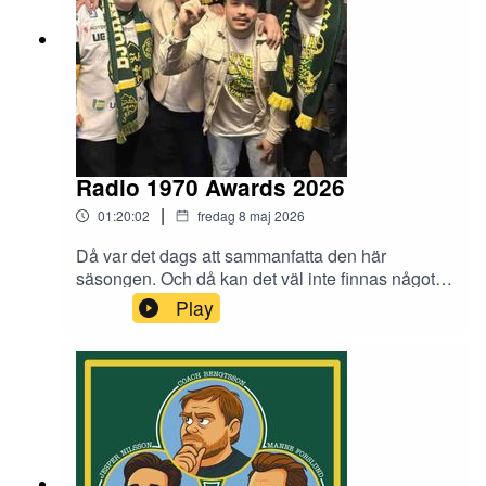
Radio 1970 Awards 2026
|
01:20:02
fredag 8 maj 2026
Då var det dags att sammanfatta den här
säsongen. Och då kan det väl inte finnas något
bättre sätt att göra det än med det årliga Radio
Play
1970 Awards. Detta år delar vi ut priserna Årets
motståndarsupporter, Årets junior, Årets värvning,
Årets supporter och Årets unsung hero.
Dessutom redovisar vi sluttabellen för hela
säsongen från Veckans Beliavski och utser
tillsammans ÅRETS Marklund.Tack för den här
säsongen och god lyssning!