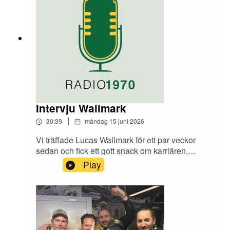
Intervju Wallmark
|
30:39
måndag 15 juni 2026
Vi träffade Lucas Wallmark för ett par veckor
sedan och fick ett gott snack om karriären,
återkomsten och vad som väntar i Björklöven de
Play
kommande åren. Intervjun släpptes för ett par
veckor sedan på Patreon för medlemskap och
fler avsnitt under off season signa upp på
patreon.com/radio1970