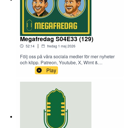
Megafredag S04E33 (129)
|
52:14
fredag 1 maj 2026
Följ oss på våra sociala medier för mer nyheter
och klipp. Patreon, Youtube, X, Wimt &
Instagram. @radio170se
Play